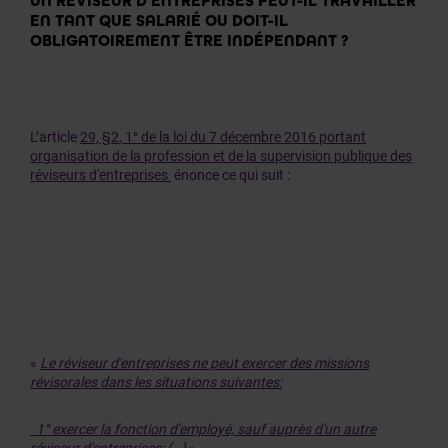
UN RÉVISEUR D’ENTREPRISES PEUT-IL TRAVAILLER
EN TANT QUE SALARIÉ OU DOIT-IL
OBLIGATOIREMENT ÊTRE INDÉPENDANT ?
L’article
29, §2
, 1°
de la loi du 7 décembre 2016
portant
organisation de la profession et de la supervision publique des
réviseurs d'entreprises
énonce ce qui suit :
«
Le réviseur d'entreprises ne peut exercer des missions
révisorales dans les situations suivantes:
1° exercer la fonction d'employé, sauf auprès d'un autre