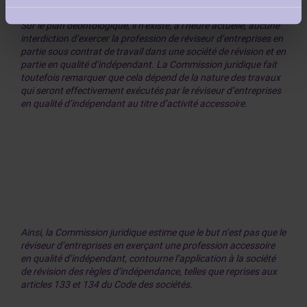
Sur le plan déontologique, il n’existe, à l’heure actuelle, aucune
interdiction d’exercer la profession de réviseur d’entreprises en
partie sous contrat de travail dans une société de révision et en
partie en qualité d’indépendant. La Commission juridique fait
toutefois remarquer que cela dépend de la nature des travaux
qui seront effectivement exécutés par le réviseur d’entreprises
en qualité d’indépendant au titre d’activité accessoire.
Ainsi, la Commission juridique estime que le but n’est pas que le
réviseur d’entreprises en exerçant une profession accessoire
en qualité d’indépendant, contourne l’application à la société
de révision des règles d’indépendance, telles que reprises aux
articles 133 et 134 du Code des sociétés.