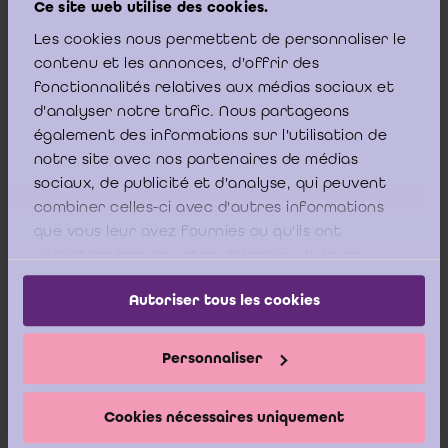
Ce site web utilise des cookies.
Les cookies nous permettent de personnaliser le
contenu et les annonces, d'offrir des
fonctionnalités relatives aux médias sociaux et
d'analyser notre trafic. Nous partageons
également des informations sur l'utilisation de
notre site avec nos partenaires de médias
sociaux, de publicité et d'analyse, qui peuvent
D’un point de vue légal, un réviseur d’entreprises, en combinant
ses activités sous contrat de travail et des activités
combiner celles-ci avec d'autres informations
accessoires en qualité d’indépendant, portera atteinte à la
que vous leur avez fournies ou qu'ils ont
bonne exécution de son contrat de travail conformément à
collectées lors de votre utilisation de leurs
l’article 17 de la loi du 3 juillet 1978 relative aux contrats de
services.
travail. En outre, la plupart des contrats de travail prévoient
une clause de non concurrence.
Autoriser tous les cookies
Personnaliser
Cookies nécessaires uniquement