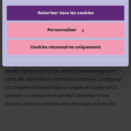
______________________________
services.
Autoriser tous les cookies
Disclaimer : Bien que le Centre d’Information du Révisorat
d’Entreprises (ICCI) s’entoure des compétences voulues et
Personnaliser
traite les questions reçues avec toute la rigueur possible, il
ne donne aucune garantie quant aux réponses qu’il formule
Cookies nécessaires uniquement
et n’assume aucune responsabilité, ni contractuelle, ni
extra-contractuelle, pour l’éventuel dommage qui pourrait
résulter d’erreurs de fait ou de droit commises dans le
cadre des réponses et informations données. La réponse
est uniquement reprise dans la langue de l’auteur de la
question. Le lecteur, et en général l’utilisateur d’une
réponse, reste seul responsable de l’usage qu’il en fait.