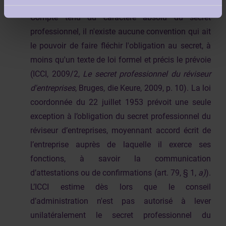
Compte tenu du caractère absolu du secret
professionnel, il n'existe aucune convention qui ait
le pouvoir de faire fléchir l'obligation au secret, à
moins qu'un texte de loi formel et précis le prévoie
(ICCI, 2009/2,
Le secret professionnel du réviseur
d'entreprises
, Bruges, die Keure, 2009, p. 10). La loi
coordonnée du 22 juillet 1953 prévoit une seule
exception à l’obligation du secret professionnel du
réviseur d’entreprises, moyennant accord écrit de
l’entreprise auprès de laquelle il exerce ses
fonctions, à savoir la communication
d’attestations ou de confirmations (art. 79, § 1,
a)
).
L’ICCI estime dès lors que le conseil
d’administration n'est pas autorisé à lever
unilatéralement le secret professionnel du