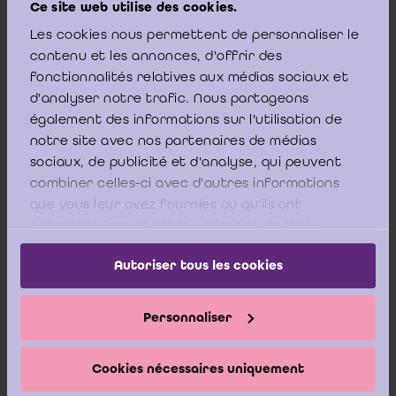
Ce site web utilise des cookies.
A cet égard, il est précisé ce qui suit :
Les cookies nous permettent de personnaliser le
- l’administrateur a le droit de recevoir une réponse
contenu et les annonces, d'offrir des
aux questions qu’il pose lors d’une réunion du
fonctionnalités relatives aux médias sociaux et
conseil d’administration ;
d'analyser notre trafic. Nous partageons
également des informations sur l'utilisation de
- si le conseil d’administration pose au
notre site avec nos partenaires de médias
sociaux, de publicité et d'analyse, qui peuvent
commissaire un ensemble de questions ou lui
combiner celles-ci avec d'autres informations
adresse des demandes de confirmation, ce dernier
que vous leur avez fournies ou qu'ils ont
devra normalement y donner suite, pour autant
collectées lors de votre utilisation de leurs
que ces investigations fassent partie de sa
services.
mission.
Autoriser tous les cookies
Le conseil d’administration peut-il unilatéralement
Personnaliser
décider de lever le secret professionnel du
commissaire à l’égard des tiers non membres du
Cookies nécessaires uniquement
conseil d’administration ?