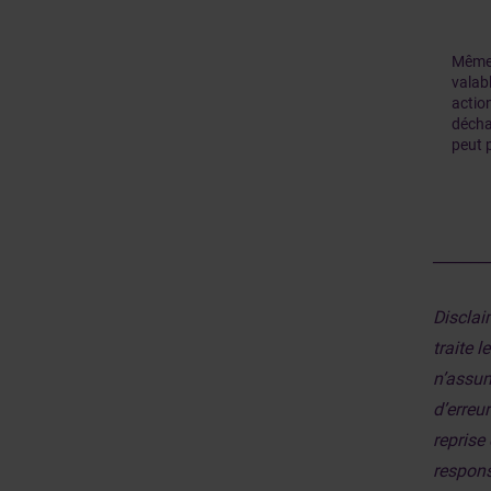
Même 
valab
actio
décha
peut 
_______
Disclai
traite 
n’assum
d’erreu
reprise 
responsa