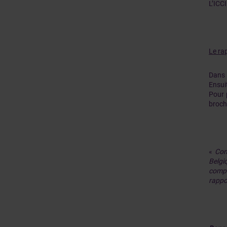
L’ICCI
Le ra
Dans 
Ensui
Pour 
broch
«
Con
Belgi
compt
rappo