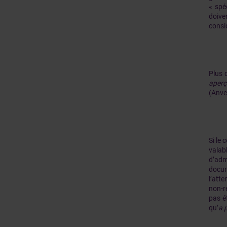
« spé
doive
consi
Plus 
aperç
(Anver
Si le
valab
d’adm
docum
l’atte
non-r
pas é
qu’
a
p