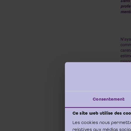
Dans 
profe
menti
N’aya
commi
caren
estim
raiso
serai
En ef
Consentement
caren
commi
compt
Ce site web utilise des coo
Les cookies nous permette
relatives aux médias soci