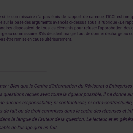
si le commissaire n’a pas émis de rapport de carence, l’ICCI estime 
le sur la base des arguments avancés ci-dessus sous la rubrique «Le rapp
nnaires disposaient de tous les éléments pour refuser l’approbation des 
rge au commissaire. S’ils décident malgré tout de donner décharge au com
pas être remise en cause ultérieurement.
_______________________
mer : Bien que le Centre d’Information du Révisorat d’Entreprise
les questions reçues avec toute la rigueur possible, il ne donne 
e aucune responsabilité, ni contractuelle, ni extra-contractuelle
rs de fait ou de droit commises dans le cadre des réponses et 
dans la langue de l’auteur de la question. Le lecteur, et en général
ble de l’usage qu’il en fait.