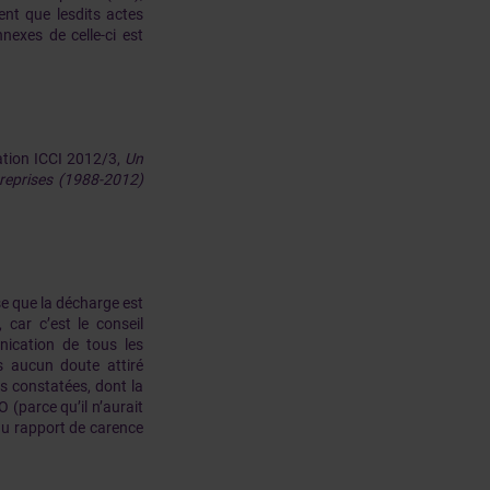
ent que lesdits actes
nexes de celle-ci est
cation ICCI 2012/3,
Un
treprises (1988-2012)
se que la décharge est
car c’est le conseil
nication de tous les
s aucun doute attiré
ns constatées, dont la
 (parce qu’il n’aurait
du rapport de carence