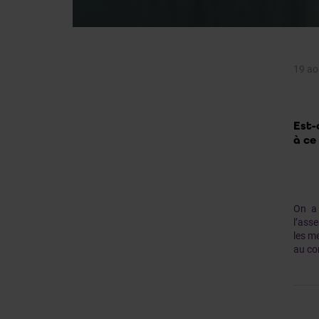
19 ao
Est-
à ce
On a 
l’ass
les m
au co