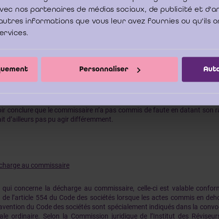
e avec nos partenaires de médias sociaux, de publicité et d'
te du rapport du commissaire
autres informations que vous leur avez fournies ou qu'ils o
services.
rmément à nos normes professionnelles, le rapport du commissaire doit êt
ne l’essentiel de ses travaux. N’ayant pas d’informations sur le cas que
pas se prononcer sur la question de savoir s’il était correct que le
rt près de trois semaines après l’AGO. Cependant, compte tenu de ce qu
iquement
Personnaliser
Auto
té remis au commissaire après l’AGO, il n’était pas possible pour celui-c
l’AGO. Si dans une telle situation, le commissaire datait malgré tout son r
ttrait un faux en écriture et se rendrait, par ailleurs, complice d’une inf
il d’administration. Sous réserve d’autres éléments qui seraient inconnus 
ir conclure que le commissaire n’a pas commis de faute en datant son r
it d’ailleurs pas pu agir différemment.
charge au commissaire
 qui concerne la décharge au commissaire, celle-ci est valable conf
a de l’article 554 du Code des sociétés lorsque les actes commis en deh
avention du Code des sociétés sont spécialement indiqués dans la convo
ale ordinaire. Selon la Commission juridique de l’Institut des Réviseurs