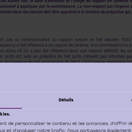
les autres cas, la date d’émission et l’usage du rapport en carence 
ssionnel à appliquer par le commissaire. Le non-respect par l’organe 
onnés dans les statuts doit être apprécié à la lumière du préjudice qui
nt pas eu communication du rapport auquel on fait allusion, l’ICCI n
ssaire y a fait référence à un rapport de carence. Si le commissaire n’a 
ce et/ou s’il n’y a pas fait référence dans son rapport définitif, les a
er qu’ils ont subi un préjudice du fait qu’ils n’étaient pas informés p
ns de l’absence de son rapport lors de l’AGO. L’ICCI pense cependant qu’
t pas de nature à mettre en cause la responsabilité du commissaire.
fet, même si le commissaire a commis une erreur technique en n’émetta
Détails
ce, les actionnaires étaient parfaitement en mesure de constater l’a
ssaire lors de l’AGO. Les actionnaires avaient dès lors la possibilité de r
es annuels tant qu’ils n’étaient pas accompagnés du rapport du commis
kies.
nt de personnaliser le contenu et les annonces, d'offrir d
aux et d'analyser notre trafic. Nous partageons également