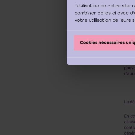
l'utilisation de notre sit
La da
combiner celles-ci avec d'
votre utilisation de leurs 
Confo
termi
peut 
rappo
Cookies nécessaires un
ont é
avant 
comme
conse
pouvo
n’aura
La dé
En ce
aliné
contr
génér