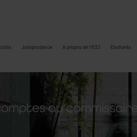
outils
Jurisprudence
A propos de l'ICCI
Étudiants
comptes au commissaire