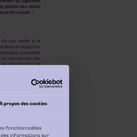
relèvent du jugement
de gestion des délais
 peut être causé.
».
’a pas vérifié si le
pas émis de rapport de
ctionnaires pourraient
ar le commissaire des
une telle situation ne
nt pas son rapport de
À propos des cookies
bsence du rapport de
efuser d’approuver les
saire.
es fonctionnalités
 des informations sur