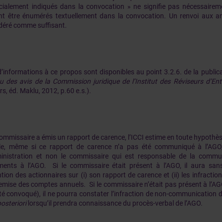
cialement indiqués dans la convocation » ne signifie pas nécessairem
nt être énumérés textuellement dans la convocation. Un renvoi aux an
déré comme suffisant.
d’informations à ce propos sont disponibles au point 3.2.6. de la publi
u des avis de la Commission juridique de l’Institut des Réviseurs d’En
s, éd. Maklu, 2012, p.60 e.s.).
 commissaire a émis un rapport de carence, l’ICCI estime en toute hypothè
le, même si ce rapport de carence n’a pas été communiqué à l’AGO, 
inistration et non le commissaire qui est responsable de la commu
ents à l’AGO. Si le commissaire était présent à l’AGO, il aura san
ntion des actionnaires sur (i) son rapport de carence et (ii) les infractio
emise des comptes annuels. Si le commissaire n’était pas présent à l’AGO
té convoqué), il ne pourra constater l’infraction de non-communication 
osteriori
lorsqu’il prendra connaissance du procès-verbal de l’AGO.