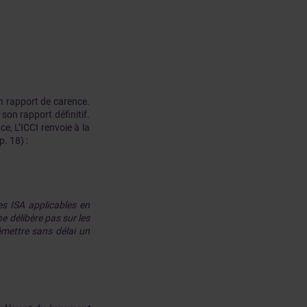
n rapport de carence.
son rapport définitif.
e, L’ICCI renvoie à la
. 18) :
 ISA applicables en
e délibère pas sur les
émettre sans délai un