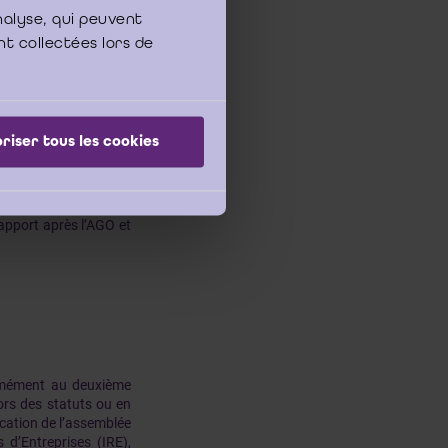
analyse, qui peuvent
nt collectées lors de
re daté du jour où il
 vous citez, l’ICCI ne
 commissaire date son
e les comptes annuels
riser tous les cookies
i de dater son rapport
apport avant l’AGO, il
raction commise par le
à l’ICCI, l’ICCI pense
apport après l’AGO et
ormément au deuxième
ors des statuts ou en
cation de l’assemblée
 d’Entreprises (IRE),