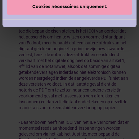
aanvaard en te worden neergelegd ter griffie van de
Cookies nécessaires uniquement
Ondernemingsrechtbank.
- Inzake de houding van de bedrijfsrevisor naar notarissen
toe die bepaalde eisen stellen, is het ICCI van oordeel dat
het passend is om hen te wijzen op voormeld standpunt
van Fednot, meer bepaald dat een loutere afdruk van het
digitaal getekend origineel in principe zijn bewijswaarde
verliest, tenzij de notaris deze afdrukt en eensluidend
verklaart met het digitale origineel op basis van artikel 1,
de
4
lid van de notariswet, alsook dat sommige digitaal
getekende verslagen inderdaad niet elektronisch kunnen
worden neergelegd indien de aangeleverde PDF’s niet aan
deze vereisten voldoet. In dat laatste geval dient de
notaris de PDF om te zetten naar een andere versie (in
voorkomend geval met tussenstap van afdrukken en
inscannen) en dan zelf digitaal ondertekenen op dezelfde
manier als voor de eensluidendverklaring op papier.
- Daarenboven heeft het ICCI van het IBR vernomen dat er
momenteel reeds aanhoudend inspanningen worden
geleverd om via het kabinet Justitie, meer bepaald de