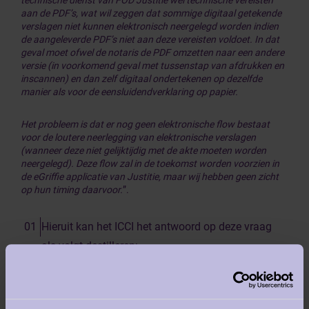
technische dienst van FOD Justitie wel technische vereisten
aan de PDF’s, wat wil zeggen dat sommige digitaal getekende
verslagen niet kunnen elektronisch neergelegd worden indien
de aangeleverde PDF’s niet aan deze vereisten voldoet. In dat
geval moet ofwel de notaris de PDF omzetten naar een andere
versie (in voorkomend geval met tussenstap van afdrukken en
inscannen) en dan zelf digitaal ondertekenen op dezelfde
manier als voor de eensluidendverklaring op papier.
Het probleem is dat er nog geen elektronische flow bestaat
voor de loutere neerlegging van elektronische verslagen
(wanneer deze niet gelijktijdig met de akte moeten worden
neergelegd). Deze flow zal in de toekomst worden voorzien in
de eGriffie applicatie van Justitie, maar wij hebben geen zicht
op hun timing daarvoor.
”.
Hieruit kan het ICCI het antwoord op deze vraag
als volgt destilleren:
-
Er wordt geen professionele fout begaan in geval van
weigering om een manueel handgetekend verslag door te
sturen naar de griffie van de Ondernemingsrechtbank en
haar te wijzen op de wetgeving, want een digitaal