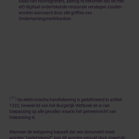
Raad van Hoofdgriffiers, alsnog te bekomen dat de met
eID digitaal ondertekende revisorale verslagen zouden
worden aanvaard door alle griffies van
Ondernemingsrechtbanken.
[1]
(
)
De elektronische handtekening is gedefinieerd in artikel
1322, tweede lid van het Burgerlijk Wetboek en is van
toepassing op alle gevallen waarin het gemeenrecht van
toepassing is.
Wanneer de wetgeving bepaalt dat een document moet
worden “ondertekend”, kan dit worden vervuld door zowel de