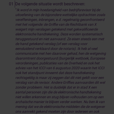
De volgende situatie wordt beschreven:
“
Ik word in mijn hoedanigheid van bedrijfsrevisor bij de
uitoefening van de bijzondere wettelijke opdrachten zoals
vereffeningen, inbrengen, e.d. regelmatig geconfronteerd
met het volgende: de Griffie van de Rechtbank van X
weigert mijn verslagen getekend met gekwalificeerde
elektronische handtekening. Deze worden systematisch
teruggestuurd en niet aanvaard. Ze eisen steeds een met
de hand getekend verslag (of een verslag voor
eensluidend verklaard door de notaris). Ik heb al veel
communicatie met hen daarover gehad, hen de wetgeving
daaromtrent doorgestuurd (burgerlijk wetboek, Europese
verordeningen, publicaties van de Overheid en ook het
advies van het ICCI van 6 augustus 2020 waarin het ICCI
ook het standpunt inneemt dat deze handtekening
rechtsgeldig is maar zij zeggen dat dit niet geldt voor een
verslag van de revisor. Andere Griffies aanvaarden dit wel
zonder probleem. Het is duidelijk dat er in stad X een
aantal personen zijn die de elektronische handtekening
niet willen erkennen en stug blijven volhouden om op een
archaïsche manier te blijven verder werken. Nu ben ik van
mening dat we de elektronische middelen die de wetgever
ons aanreikt gekend moeten zijn door iedereen en ook