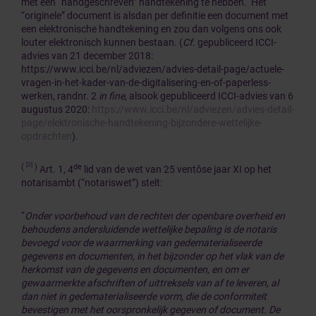
met een “handgeschreven” handtekening te hebben. Het
“originele” document is alsdan per definitie een document met
een elektronische handtekening en zou dan volgens ons ook
louter elektronisch kunnen bestaan. (
Cf
. gepubliceerd ICCI-
advies van 21 december 2018:
https://www.icci.be/nl/adviezen/advies-detail-page/actuele-
vragen-in-het-kader-van-de-digitalisering-en-of-paperless-
werken, randnr. 2
in fine
, alsook gepubliceerd ICCI-advies van 6
augustus 2020:
https://www.icci.be/nl/adviezen/advies-detail-
page/elektronische-handtekening-bijzondere-wettelijke-
opdrachten
).
[2]
(
)
de
Art. 1, 4
lid van de wet van 25 ventôse jaar XI op het
notarisambt (“notariswet”) stelt:
“
Onder voorbehoud van de rechten der openbare overheid en
behoudens andersluidende wettelijke bepaling is de notaris
bevoegd voor de waarmerking van gedematerialiseerde
gegevens en documenten, in het bijzonder op het vlak van de
herkomst van de gegevens en documenten, en om er
gewaarmerkte afschriften of uittreksels van af te leveren, al
dan niet in gedematerialiseerde vorm, die de conformiteit
bevestigen met het oorspronkelijk gegeven of document. De