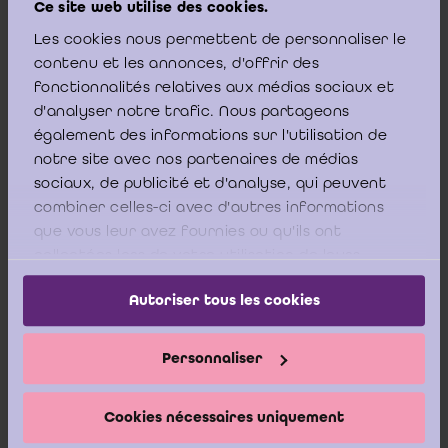
Ce site web utilise des cookies.
dix mille euros) s’applique si les comptes annuels ne sont
pas présentés par l’organe d’administration à l'assemblée
Les cookies nous permettent de personnaliser le
générale dans les six mois suivant la date de clôture de
contenu et les annonces, d'offrir des
[2]
(
)
l’exercice, soit le 31 juin 2021
.
fonctionnalités relatives aux médias sociaux et
d'analyser notre trafic. Nous partageons
également des informations sur l'utilisation de
notre site avec nos partenaires de médias
Quant à la question concernant l’émission d’un
sociaux, de publicité et d'analyse, qui peuvent
combiner celles-ci avec d'autres informations
éventuel rapport de carence, l’ICCI renvoie à l’article
que vous leur avez fournies ou qu'ils ont
3:74 du CSA, qui énonce ce qui suit :
collectées lors de votre utilisation de leurs
services.
Autoriser tous les cookies
«
Les commissaires rédigent à propos des comptes annuels un
Personnaliser
rapport écrit et circonstancié. A cet effet, l'organe
d'administration de la société
leur remet les pièces
,
un mois
ou,
dans les sociétés cotées, quarante-cinq jours
avant la date
Cookies nécessaires uniquement
prévue pour l'assemblée générale
.