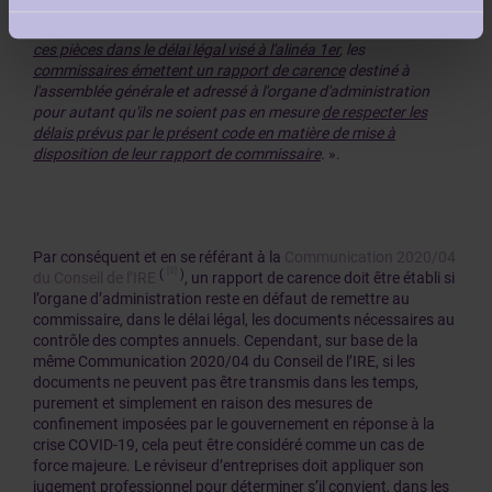
Si l'organe d'administration reste en défaut de leur remettre
ces pièces dans le délai légal visé à l'alinéa 1er
, les
commissaires émettent un rapport de carence
destiné à
l'assemblée générale et adressé à l'organe d'administration
pour autant qu'ils ne soient pas en mesure
de respecter les
délais prévus par le présent code en matière de mise à
disposition de leur rapport de commissaire
.
».
Par conséquent et en se référant à la
Communication 2020/04
[3]
(
)
du Conseil de l’IRE
, un rapport de carence doit être établi si
l’organe d’administration reste en défaut de remettre au
commissaire, dans le délai légal, les documents nécessaires au
contrôle des comptes annuels. Cependant, sur base de la
même Communication 2020/04 du Conseil de l’IRE, si les
documents ne peuvent pas être transmis dans les temps,
purement et simplement en raison des mesures de
confinement imposées par le gouvernement en réponse à la
crise COVID-19, cela peut être considéré comme un cas de
force majeure. Le réviseur d’entreprises doit appliquer son
jugement professionnel pour déterminer s’il convient, dans les