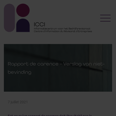
Toggl
Rapport de carence – Verslag van niet-
bevinding
7 juillet 2021