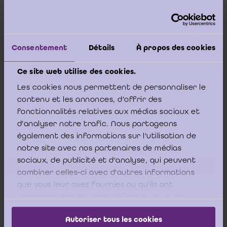
Le réviseur d'entreprises qui a directement
Consentement
Détails
À propos des cookies
participé à la mission de contrôle légal, en tant
qu'associé, collaborateur ou employé du
Ce site web utilise des cookies.
commissaire, ne peut accepter les mandats ou
Les cookies nous permettent de personnaliser le
fonctions visées à l'alinéa 1er qu'après qu'une
contenu et les annonces, d'offrir des
période d'un an
au moins ne se soit écoulée depuis
fonctionnalités relatives aux médias sociaux et
d'analyser notre trafic. Nous partageons
qu'ils ont directement participé à la mission de
également des informations sur l'utilisation de
contrôle légal.
».
notre site avec nos partenaires de médias
sociaux, de publicité et d'analyse, qui peuvent
combiner celles-ci avec d'autres informations
Ces textes sont entrés en vigueur le 31 décembre
que vous leur avez fournies ou qu'ils ont
2016.
collectées lors de votre utilisation de leurs
services.
Autoriser tous les cookies
S’agissant de l’associé « signataire », les