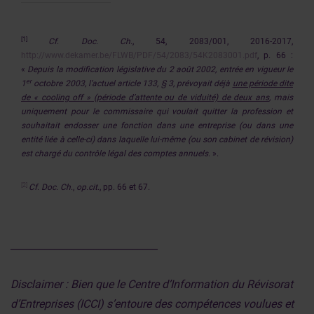
[1]
Cf
.
Doc. Ch
., 54, 2083/001, 2016-2017,
http://www.dekamer.be/FLWB/PDF/54/2083/54K2083001.pdf
, p. 66 :
«
Depuis la modification législative du 2 août 2002, entrée en vigueur le
er
1
octobre 2003, l’actuel article 133, § 3, prévoyait déjà
une période dite
de « cooling off » (période d’attente ou de viduité) de deux ans
, mais
uniquement pour le commissaire qui voulait quitter la profession et
souhaitait endosser une fonction dans une entreprise (ou dans une
entité liée à celle-ci) dans laquelle lui-même (ou son cabinet de révision)
est chargé du contrôle légal des comptes annuels
. ».
[2]
Cf
.
Doc. Ch
.,
op.cit
., pp. 66 et 67.
______________________________
Disclaimer : Bien que le Centre d’Information du Révisorat
d’Entreprises (ICCI) s’entoure des compétences voulues et