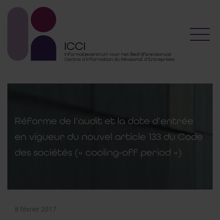
Toggl
Réforme de l’audit et la date d’entrée
en vigueur du nouvel article 133 du Code
des sociétés (« cooling-off period »)
8 février 2017