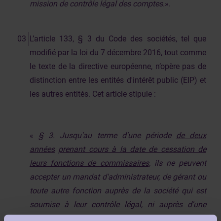
mission de contrôle légal des comptes.
».
L’article 133, § 3 du Code des sociétés, tel que
modifié par la loi du 7 décembre 2016, tout comme
le texte de la directive européenne, n’opère pas de
distinction entre les entités d'intérêt public (EIP) et
les autres entités. Cet article stipule :
«
§ 3. Jusqu'au terme d'une période
de deux
années
prenant cours à la date de cessation de
leurs fonctions de commissaires
, ils ne peuvent
accepter un mandat d'administrateur, de gérant ou
toute autre fonction auprès de la société qui est
soumise à leur contrôle légal, ni auprès d'une
société ou personne liée au sens de l'article 11.