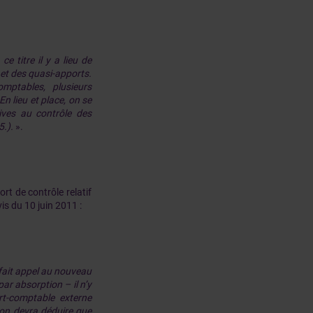
e titre il y a lieu de
 et des quasi-apports.
omptables, plusieurs
n lieu et place, on se
ives au contrôle des
5.).
».
rt de contrôle relatif
is du 10 juin 2011 :
n fait appel au nouveau
ar absorption – il n’y
rt-comptable externe
 on devra déduire que