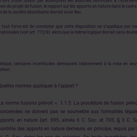
i lors d’une fusion par absorption les associés renoncent à l’interven
men du projet de fusion, le rapport sur les apports en nature dans le cadr
l de la société absorbante devrait avoir lieu.
 tout force est de constater que cette disposition ne s’applique par n
nationales (voir art. 772/9) alors que la même logique devrait sans doute 
atique, certaines incertitudes demeurent relativement à la mise en œu
ition.
Quelles normes appliquer à l’apport ?
La norme fusions prévoit « 1.1.5. La procédure de fusion prévo
concernées ne doivent pas se soumettre aux formalités légal
apports en nature (art. 695, alinéa 6 C. Soc. et 705, § 3 C. So
contrôle des apports en nature demeure, en principe, requis par l