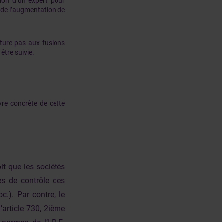
tion d’un expert pour
e de l’augmentation de
ature pas aux fusions
être suivie.
vre concrète de cette
it que les sociétés
es de contrôle des
c.). Par contre, le
’article 730, 2ième