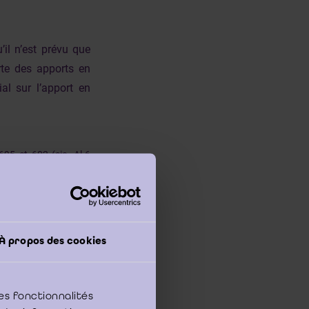
’il n’est prévu que
rte des apports en
al sur l’apport en
695 et 602 (sic. Al.6
 qu’il ne faut pas se
er d’une augmentation
onds propres (Le même
 peu plus clair) ?
À propos des cookies
érations (par exemple
ien une date différée
en France par exemple
es fonctionnalités