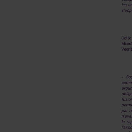
les a
s’app
Cette
Mini
Veerl
«
Sou
commu
argum
oblig
fusio
perme
par r
n’avai
le ra
l’Exp