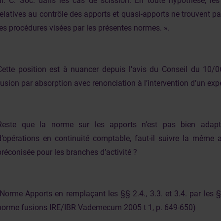
al. C. Soc. dans les cas de scission. En toute hypothèse, les 
relatives au contrôle des apports et quasi-apports ne trouvent p
les procédures visées par les présentes normes. ».
Cette position est à nuancer depuis l’avis du Conseil du 10/
fusion par absorption avec renonciation à l’intervention d’un expe
Reste que la norme sur les apports n’est pas bien adapt
d’opérations en continuité comptable, faut-il suivre la même 
préconisée pour les branches d’activité ?
(Norme Apports en remplaçant les §§ 2.4., 3.3. et 3.4. par les §§
norme fusions IRE/IBR Vademecum 2005 t 1, p. 649-650)