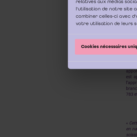
relatives aux médias soci
Actue
l'utilisation de notre sit
pas q
combiner celles-ci avec d'
prévu
votre utilisation de leurs 
partie
corre
la pr
contre
Cookies nécessaires un
En ce
appor
est a
l’appr
branc
783 e
«
Cett
en na
scissi