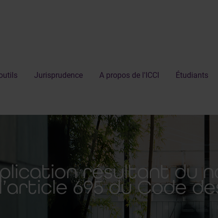
outils
Jurisprudence
A propos de l'ICCI
Étudiants
plication résultant du 
 l’article 695 du Code de