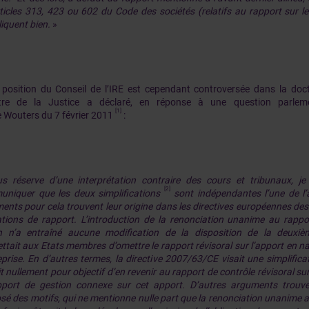
rticles 313, 423 ou 602 du Code des sociétés (relatifs au rapport sur l
liquent bien.
»
 position du Conseil de l’IRE est cependant controversée dans la doctr
stre de la Justice a déclaré, en réponse à une question parle
[1]
e Wouters du 7 février 2011
:
s réserve d’une interprétation contraire des cours et tribunaux, j
[2]
niquer que les deux simplifications
sont indépendantes l’une de l’
ents pour cela trouvent leur origine dans les directives européennes des
ations de rapport. L’introduction de la renonciation unanime au rappo
n n’a entraîné aucune modification de la disposition de la deuxième
ttait aux Etats membres d’omettre le rapport révisoral sur l’apport en n
eprise. En d’autres termes, la directive 2007/63/CE visait une simplifica
t nullement pour objectif d’en revenir au rapport de contrôle révisoral sur
pport de gestion connexe sur cet apport. D’autres arguments trouve
osé des motifs, qui ne mentionne nulle part que la renonciation unanime 