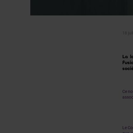
18 jui
La l
fusi
soci
Ce nou
associ
Le Con