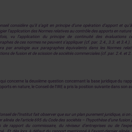
nseil considère qu’il s’agit en principe d’une opération d’apport et qu’à c
légier l’application des Normes relatives au contrôle des apports en nature
fois, vu l’application du principe de continuité des évaluations c
aphes de ces normes ne peuvent s’appliquer (cf. par. 2.4., 3.3. et 3.4.). E
era par analogie aux paragraphes équivalents dans les Normes relat
ions de fusion et de scission de sociétés commerciales (cf. par. 2.4. et 2.
 qui concerne la deuxième question concernant la base juridique du rappo
ports en nature, le Conseil de l’IRE a pris la position suivante dans son av
onseil de l’Institut fait observer que sur un plan purement juridique, si o
r alinéa de l’article 695 du Code des sociétés – l’hypothèse d’une fusion p
 de rapport du commissaire, du réviseur d’entreprises ou de l’expe
né. Et dès lors, à défaut du rapport mentionné à l’avant-dernier alinéa,