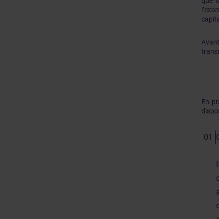
que s
l’exa
capita
Avant
trans
En pr
dispos