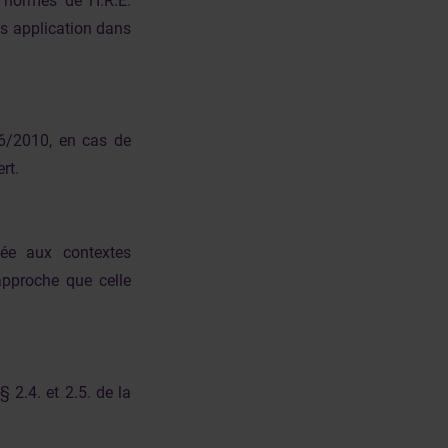
normes de l’I.R.E.
as application dans
06/2010, en cas de
rt.
ée aux contextes
approche que celle
 2.4. et 2.5. de la