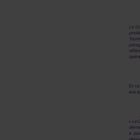
Le Co
privi
Toute
paragr
référ
opérat
En ce
aux ap
«
Le C
dernie
a pas
désig