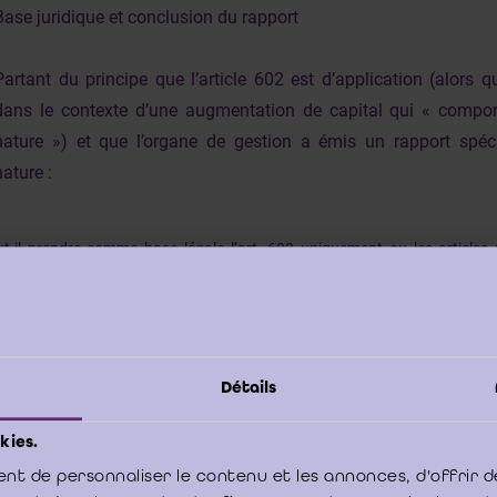
Base juridique et conclusion du rapport
Partant du principe que l’article 602 est d’application (alors qu
dans le contexte d’une augmentation de capital qui « compo
nature ») et que l’organe de gestion a émis un rapport spéci
nature :
t-il prendre comme base légale l’art. 602 uniquement ou les articles 
ntôt abrogé) ?
ment faut-il modifier la conclusion du rapport sur l’apport étant donné
noncer sur le rapport d’échange et qu’il ne s’agit pas à proprement parl
iquement) de capital mais de variation de différentes rubriques des f
blème se présente pour les scissions avec un contexte normatif et légal un
Détails
-ce envisageable qu’un rapport sur l’apport soit émis dans le cas d’op
nsnationales) où aucune rétroactivité comptable ne soit prévue mais b
ture) pour les effets juridiques et comptables (apparemment possible 
kies.
r Tilquin n°388, p. 267) ?
nt de personnaliser le contenu et les annonces, d'offrir d