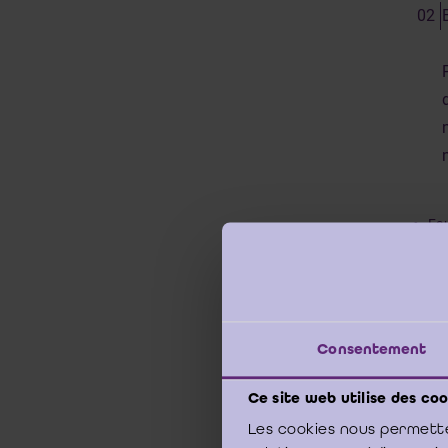
Fau
bie
Com
pro
(un
pro
Consentement
Est
tra
(fu
Ce site web utilise des coo
voi
Les cookies nous permette