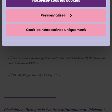
Autoriser tous les cookies
Par conséquent, l’ICCI est d’avis que l’actionnariat de la société
civile sous forme de SCS en question ne pose pas de problème
Personnaliser
moyennant le respect des conditions formulées ci-dessus.
Cookies nécessaires uniquement
[1]
«
Sous réserve de dérogation conformément à l’article 13, § 3 de la loi
coordonnée de 1953.
».
[2]
«
Cf. IRE, Rapp. annuel, 1993, p. 57.
».
______________________________
Disclaimer : Bien que le Centre d’Information du Révisorat