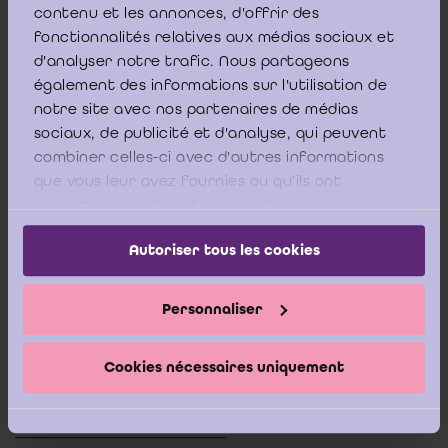
contenu et les annonces, d'offrir des
fonctionnalités relatives aux médias sociaux et
d'analyser notre trafic. Nous partageons
également des informations sur l'utilisation de
notre site avec nos partenaires de médias
sociaux, de publicité et d'analyse, qui peuvent
[1]
Cf
. IAASB,
Handbook of International Quality Control, auditing, Review,
combiner celles-ci avec d'autres informations
Other Assurance, and Related Services Pronouncements
, 2014 Edition
que vous leur avez fournies ou qu'ils ont
Volume II, ISAE 3402,
https://www.ifac.org/sites/default/files/publications/files/2014-IAASB-
collectées lors de votre utilisation de leurs
HANDBOOK-VOLUME-2.pdf
, p. 226-231.
services.
Autoriser tous les cookies
[2]
Cf
. IAASB,
Handbook of International Quality Control, auditing, Review,
Other Assurance, and Related Services Pronouncements
, 2014 Edition
Personnaliser
Volume II, ISAE 3402,
https://www.ifac.org/sites/default/files/publications/files/2014-IAASB-
HANDBOOK-VOLUME-2.pdf
, p. 200-203.
Cookies nécessaires uniquement
______________________________