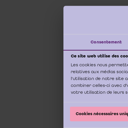
Les 1
const
d’ent
Consentement
entité
Ce site web utilise des coo
Les cookies nous permette
Comme
relatives aux médias soci
quest
l'utilisation de notre sit
entité
combiner celles-ci avec d'
sur la
révise
votre utilisation de leurs 
Cookies nécessaires un
L’arti
écono