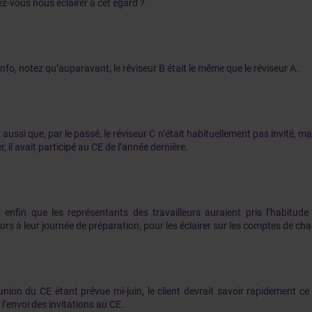
z-vous nous éclairer à cet égard ?
nfo, notez qu’auparavant, le réviseur B était le même que le réviseur A.
aussi que, par le passé, le réviseur C n’était habituellement pas invité, m
r, il avait participé au CE de l’année dernière.
 enfin que les représentants des travailleurs auraient pris l’habitude
urs à leur journée de préparation, pour les éclairer sur les comptes de ch
union du CE étant prévue mi-juin, le client devrait savoir rapidement ce qu
l’envoi des invitations au CE.