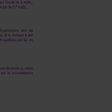
our l’audit de 9 ASBL,
e
é par la 11
ASBL.
xploitation, afin de
, et le réviseur A est
s auditées par lui, en
se de savoir si, selon
 sur la consolidation