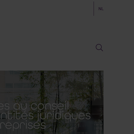
NL
es au conseil
tités juridiques
reprises