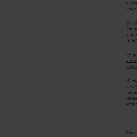
«
a) l
unité 
b) ch
finan
laquel
l’unit
c)
ch
infor
concer
d) da
serai
repré
révis
écono
Par c