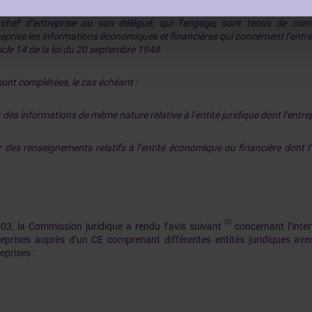
chef d’entreprise ou son délégué, qui l’engage, sont tenus de com
eprise les informations économiques et financières qui concernent l’entrepr
ticle 14 de la loi du 20 septembre 1948.
sont complétées, le cas échéant :
 des informations de même nature relative à l’entité juridique dont l’entrepr
r des renseignements relatifs à l’entité économique ou financière dont l’e
[2]
03, la Commission juridique a rendu l’avis suivant
concernant l’inter
reprises auprès d’un CE comprenant différentes entités juridiques avec
eprises :