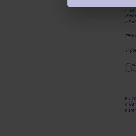
«
Le 
d’entr
à l’ar
Elles 
1° par
2° pa
(...)
».
En 20
d’ent
d’entr