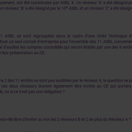
iquement, ont été constituées par ASBL X. Un réviseur ‘A’ a été désigné p
e
n réviseur ‘B’ a été désigné par la 10
ASBL et un réviseur ‘C’ a été désign
1 ASBL se sont regroupées dans le cadre d’une Unité Technique d’E
ituer un seul conseil d’entreprise pour l’ensemble des 11 ASBL concernées
é d’auditer les comptes consolidés qui seront établis par une des 9 entité
e leur présentation au CE.
 2 des 11 entités ne sont pas auditées par le réviseur A, la question se po
i, ces deux réviseurs doivent également être invités au CE qui portera
e, ou si ce n’est pas une obligation ?
est-elle libre d’inviter ou non les 2 réviseurs B et C en plus du Réviseur A ?