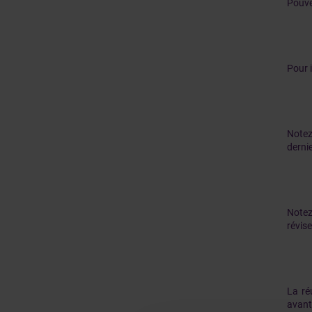
Pouve
Pour i
Notez 
dernie
Notez
révise
La ré
avant 