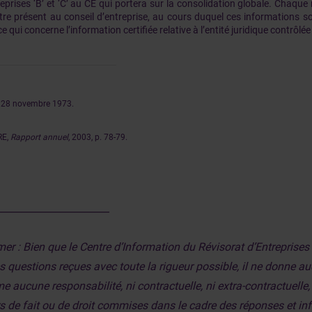
reprises ‘B’ et ‘C’ au CE qui portera sur la consolidation globale. Chaque 
être présent au conseil d’entreprise, au cours duquel ces informations s
e qui concerne l’information certifiée relative à l’entité juridique contrôlée 
 28 novembre 1973.
IRE,
Rapport annuel
, 2003, p. 78-79.
_______________________
mer : Bien que le Centre d’Information du Révisorat d’Entreprise
les questions reçues avec toute la rigueur possible, il ne donne 
e aucune responsabilité, ni contractuelle, ni extra-contractuelle
rs de fait ou de droit commises dans le cadre des réponses et 