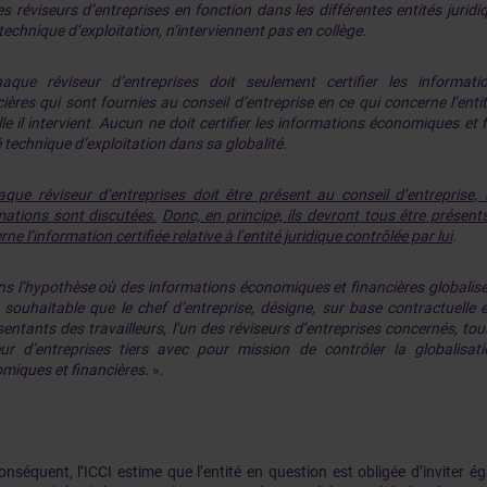
es réviseurs d’entreprises en fonction dans les différentes entités jurid
technique d’exploitation, n’interviennent pas en collège.
aque réviseur d’entreprises doit seulement certifier les informat
cières qui sont fournies au conseil d’entreprise en ce qui concerne l’enti
le il intervient. Aucun ne doit certifier les informations économiques et f
é technique d’exploitation dans sa globalité.
aque réviseur d’entreprises doit être présent au conseil d’entreprise
mations sont discutées.
Donc, en principe, ils devront tous être présen
ne l’information certifiée relative à l’entité juridique contrôlée par lui
.
ns l’hypothèse où des informations économiques et financières globalisée
t souhaitable que le chef d’entreprise, désigne, sur base contractuelle 
sentants des travailleurs, l’un des réviseurs d’entreprises concernés, to
eur d’entreprises tiers avec pour mission de contrôler la globalisat
miques et financières.
».
onséquent, l’ICCI estime que l’entité en question est obligée d’inviter é