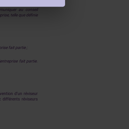
muniquer au conseil
ise, telle que définie
ise fait partie ;
ntreprise fait partie.
vention d’un réviseur
 différents réviseurs