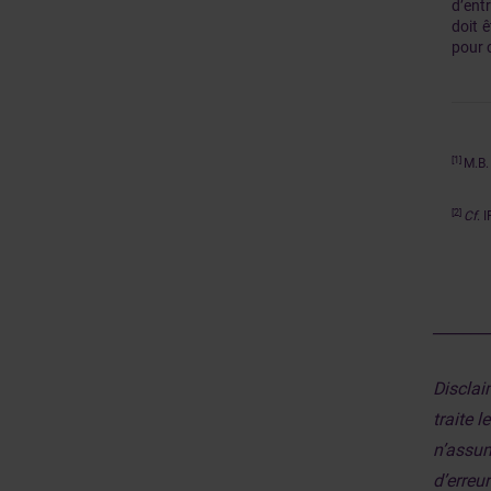
d’ent
doit 
pour c
[1]
M.B.
[2]
Cf
. 
_______
Disclai
traite 
n’assum
d’erreu