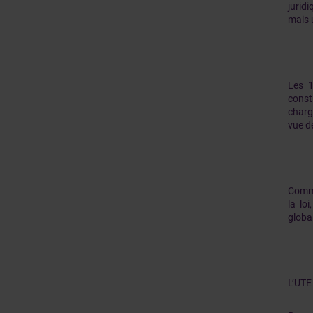
jurid
mais u
Les 1
const
charg
vue d
Comme
la lo
global
L’UTE 