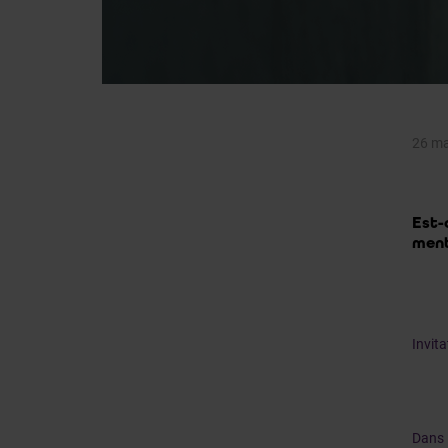
26 ma
Est-
ment
Invita
Dans 