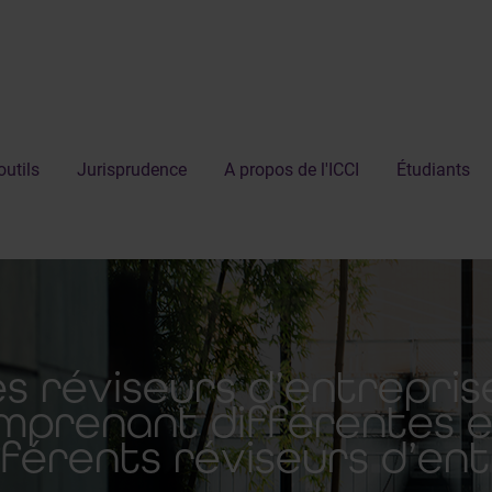
outils
Jurisprudence
A propos de l'ICCI
Étudiants
es réviseurs d’entrepris
mprenant différentes en
fférents réviseurs d’ent