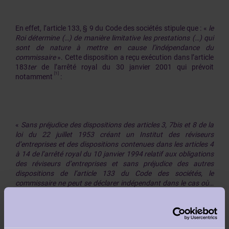
En effet, l’article 133, § 9 du Code des sociétés stipule que : «
le
Roi détermine (…) de manière limitative les prestations (…) qui
sont de nature à mettre en cause l’indépendance du
commissaire
». Cette disposition a reçu exécution dans l’article
183
ter
de l’arrêté royal du 30 janvier 2001 qui prévoit
[1]
notamment
:
«
Sans préjudice des dispositions des articles 3, 7bis et 8 de la
loi du 22 juillet 1953 créant un Institut des réviseurs
d’entreprises et des dispositions contenues dans les articles 4
à 14 de l’arrêté royal du 10 janvier 1994 relatif aux obligations
des réviseurs d’entreprises et sans préjudice des autres
dispositions de l’article 133 du Code des sociétés, le
commissaire ne peut se déclarer indépendant dans le cas où
…
(il)…
(…)