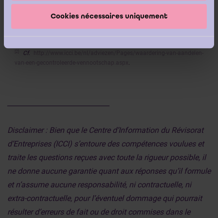
Cookies nécessaires uniquement
[1]
Voir également IRE,
Vademecum Tome 1 : Doctrine,
Editions
Standaard, 2009, p.359.
[2]
Cf
.
http://www.icci.be/nl/adviezen/Pages/waardering-van-aandelen-
van-een-gecontroleerde-vennootschap.aspx
.
______________________________
Disclaimer : Bien que le Centre d’Information du Révisorat
d’Entreprises (ICCI) s’entoure des compétences voulues et
traite les questions reçues avec toute la rigueur possible, il
ne donne aucune garantie quant aux réponses qu’il formule
et n’assume aucune responsabilité, ni contractuelle, ni
extra-contractuelle, pour l’éventuel dommage qui pourrait
résulter d’erreurs de fait ou de droit commises dans le