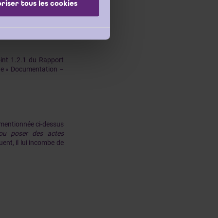
riser tous les cookies
ses fiat droit à cette
oint 1.2.1 du Rapport
que « Documentation –
53 mentionnée ci-dessus
 ou poser des actes
ent, il lui incombe de