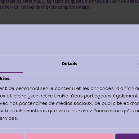
mptable de cette ASBL, agissant en qualité d’employé au sein de cette A
able IPCF indépendant à titre complémentaire.
ce cadre, il demande au réviseur d’entreprises d’intervenir pour un de se
ituer une société par apports en nature.
Détails
ndépendance pourrait-il être compromise? En d’autre termes, le réviseur 
ter cette mission d’apport en nature ? Doit-il informer l’ASBL dans laquell
kies.
estation?
nt de personnaliser le contenu et les annonces, d'offrir d
aux et d'analyser notre trafic. Nous partageons également
e avec nos partenaires de médias sociaux, de publicité et d'
autres informations que vous leur avez fournies ou qu'ils o
services.
ors que le comptable en question et le réviseur d’entreprises ne font
u au sens de la l’article 2, 8° de la loi coordonnée du 22 juillet 1953 
eurs d’Entreprises et organisant la supervision publique de la pr