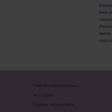
Disclai
traite 
n’assum
d’erreu
reprise 
responsa
Calendrier des formations
Avis publiés
Modèles de documents