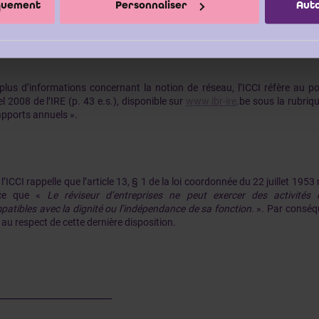
iquement
Personnaliser
Auto
reprises, l’ICCI ne voit pas d’objection à ce que le réviseur d’entrepri
nde.
plus d’informations concernant la notion de réseau, l’ICCI réfère au p
l 2008 de l’IRE (p. 43 e.s.), disponible sur
www.ibr-ire
.be sous la rubri
apports annuels ».
 l’ICCI rappelle que l’article 13, § 1 de la loi coordonnée du 22 juillet 19
ce que «
Le réviseur d’entreprises ne peut exercer des activités
patibles avec la dignité ou l’indépendance de sa fonction.
». Par conséqu
r au respect de cette dernière disposition.
_______________________