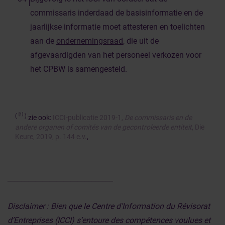
commissaris inderdaad de basisinformatie en de
jaarlijkse informatie moet attesteren en toelichten
aan de
ondernemingsraad
, die uit de
afgevaardigden van het personeel verkozen voor
het CPBW is samengesteld.
[1]
(
)
zie ook:
ICCI-publicatie 2019-1,
De commissaris en de
andere organen of comités van de gecontroleerde entiteit
, Die
Keure, 2019, p. 144 e.v.
,
______________________________
Disclaimer : Bien que le Centre d’Information du Révisorat
d’Entreprises (ICCI) s’entoure des compétences voulues et