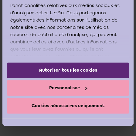
fonctionnalités relatives aux médias sociaux et
1er, les articles 5:121, 5:133, 6:110, 7:179 et 7:197
d'analyser notre trafic. Nous partageons
ne s'appliquent pas, selon le cas, à une société
également des informations sur l'utilisation de
absorbante ayant la forme légale de société à
notre site avec nos partenaires de médias
responsabilité limitée, de société coopérative, de
sociaux, de publicité et d'analyse, qui peuvent
société anonyme, de société européenne ou de
combiner celles-ci avec d'autres informations
société coopérative européenne
».
que vous leur avez fournies ou qu'ils ont
collectées lors de votre utilisation de leurs
services.
Autoriser tous les cookies
Par conséquent, si toutes ces conditions sont remplies, le
Personnaliser
rapport sur l’apport en nature ne sera pas obligatoire.
Cookies nécessaires uniquement
****