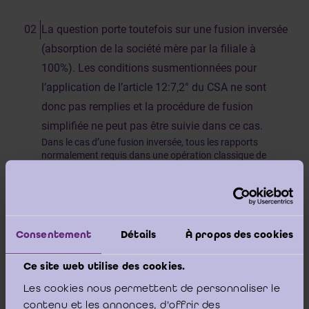
La question porte toutefois sur une fusion inversée
(absorption de la société mère par la filiale à
100%). Les conditions susmentionnées pour
l’application de l’article 12:7,2° du CSA ne sont
donc pas remplies et la procédure de fusion
simplifiée ne peut pas être suivie dans ce cas.
Dans le cas d’une fusion inversée, tous les rapports
normalement requis dans une opération classique de
fusion par absorption, doivent être établis.
Consentement
Détails
À propos des cookies
L’ICCI souhaite toutefois attirer l’ attention sur
l’article 12:25, in fine du CSA qui prévoit que «
S'il a
Ce site web utilise des cookies.
été établi tant un rapport conformément à l'alinéa
Les cookies nous permettent de personnaliser le
1er qu'un rapport conformément à l'article 12:26, §
contenu et les annonces, d'offrir des