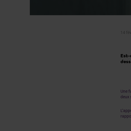
14 fé
Est-
dess
Une f
deux 
L’app
rappo