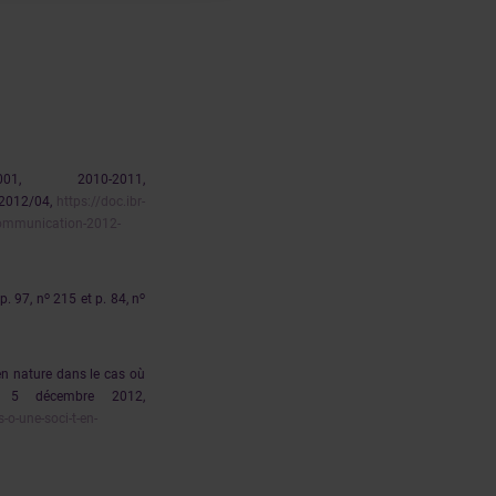
1, 2010-2011,
n 2012/04,
https://doc.ibr-
Communication-2012-
o
o
 p. 97, n
215 et p. 84, n
 en nature dans le cas où
, 5 décembre 2012,
-o-une-soci-t-en-