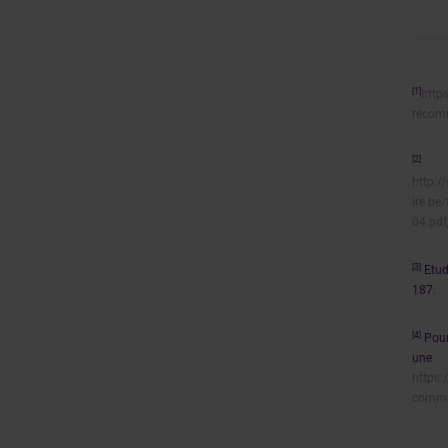
[1]
http
recomm
[2]
http:
ire.be
04.pdf
[3]
Etud
187.
[4]
Pour
une 
https:
comman