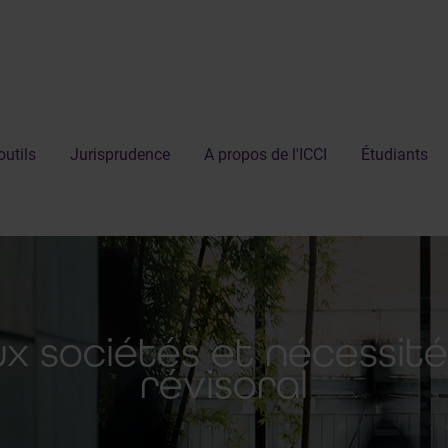
outils
Jurisprudence
A propos de l'ICCI
Étudiants
x sociétés et nécessit
révisoral