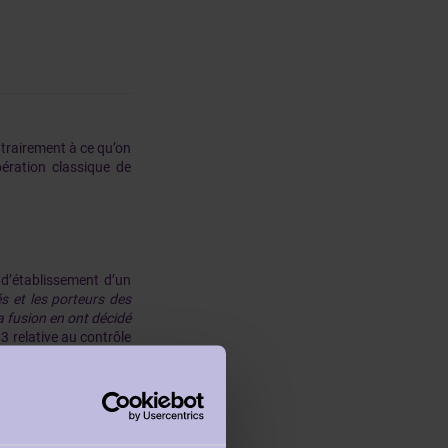
ontrairement à ce qu’on
pération classique de
 d’établissement d’un
s et les porteurs des
a fusion en ont décidé
3 relative au contrôle