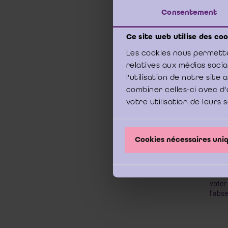
En ve
précit
Consentement
un rap
une S
Ce site web utilise des coo
Les cookies nous permette
relatives aux médias soci
l'utilisation de notre sit
Comme
à l’o
combiner celles-ci avec d'
sont 
votre utilisation de leurs 
cessi
Soc.).
impér
Cookies nécessaires un
En co
voter
l’abs