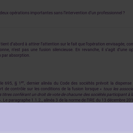
deux opérations importantes sans l’intervention d’un professionnel ?
 tient d’abord à attirer l’attention sur le fait que l’opération envisagée, c
onne, n’est pas une fusion silencieuse. En revanche, il s’agit d’une o
n par absorption.
er
cle 695, § 1
, dernier alinéa du Code des sociétés prévoit la dispense
rt de contrôle sur les conditions de la fusion lorsque «
tous les associé
s titres conférant un droit de vote de chacune des sociétés participant à l
. Le paragraphe 1.1.2., alinéa 3 de la norme de l’IRE du 13 décembre 201
[1]
pérations de fusion et de scission de sociétés
confirme ceci.