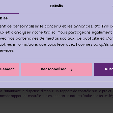
rtu de l’article 695, § 2 du Code des sociétés et le paragraphe 1.1.5.,
ée, dans le cas où il est fait appel à la dispense d’établir un rapport écrit 
Détails
port sur l’apport en nature doit alors être établi dans la société absorban
[2]
PRL, une SCRL, une SA ou une SCA
.
kies.
nt de personnaliser le contenu et les annonces, d'offrir d
aux et d'analyser notre trafic. Nous partageons également
e avec nos partenaires de médias sociaux, de publicité et d'
 la société absorbante est une SCRI, le Code des sociétés ne prévoit pas
ccasion de l’apport en nature. L’absence de contrôle révisoral se justifie
autres informations que vous leur avez fournies ou qu'ils o
responsables pour les dettes de la société de façon illimitée et solida
services.
on des parts représentatives d’apports en nature est temporairement rest
 Lors de l’inscription des parts émises dans le registre des parts, la sign
ativement être précédée de la mention imposée par l’art. 357, § 3, al. 2 d
iquement
Personnaliser
Auto
nclusion, dans la situation décrite où la société absorbante est une SCRI
 à l’unanimité la dispense d’établir un rapport de contrôle sur le projet
ence de rapport de contrôle sur les apports en nature résulte des textes l