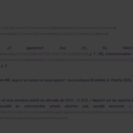
s://doc.ibr-ire.be/fr/Documents/reglementation-et-publications/normes-et-
andations/normes/Norme-operations-fusion-scission-societes.pdf
Cf
. également:
Doc. Ch
., 53, 1849/00
//www.dekamer.be/FLWB/pdf/53/1849/53K1849003.pdf
, p. 7 ; IRE, Communicatio
/fr/Documents/reglementation-et-publications/Doctrine/communications/10364_
, p. 3.
es IRE,
Apport en nature et quasi-apport : cas pratiques
, Bruxelles, la Charte, 2006,
 un avis similaire publié au site web de l’ICCI :
cf
. ICCI, « Rapport sur les apports
société en commandite simple absorbe une société anonyme »
//sfprod.icci.be/fr/avis/avis-detail-page/rapport-sur-les-apports-en-nature-dans-le-cas
dite-simple-absorbe-une-soci-t-anonyme
.