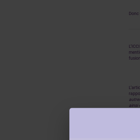
Donc 
L’ICCI
menti
fusio
L’arti
rappo
autre
ainsi
»
des o