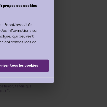
 alinéa 1 de la norme
sur le projet de fusion,
À propos des cookies
te lorsque celle-ci est
es fonctionnalités
 des informations sur
analyse, qui peuvent
 de rapport révisoral
 car tous les associés
nt collectées lors de
[3]
ire
. En revanche, la
reinte (
cf
. art. 363 C.
ature des associés doit
u Code des sociétés.
riser tous les cookies
, les associés peuvent
 de fusion, tandis que
[4]
égaux
.