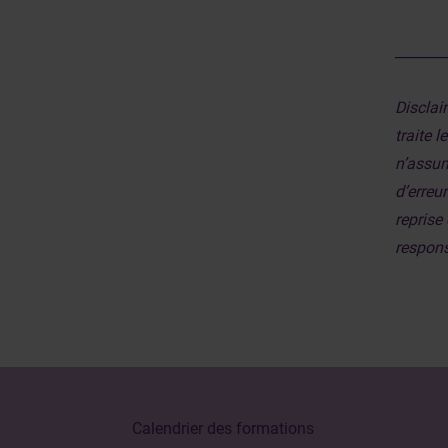
_______
Disclai
traite 
n’assum
d’erreu
reprise 
responsa
Calendrier des formations