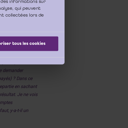
 des informations sur
analyse, qui peuvent
nt collectées lors de
des jours meilleurs
9 sans que la
rêts sur la dette
riser tous les cookies
e de la société ne
quidité) sur
lle demander
 payés) ? Dans ce
trepartie en sachant
résultat. Je ne vois
omptes
ut, y-a-t-il un