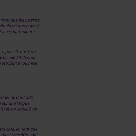
 n’ont pas été atteints
ribués (et non payés)
 à ce jour toujours
’a pas été porté au
e fiscale #453 pour
 attribution ou mise
 dividende dont 50%
e sur une longue
%) et sur lequel à ce
tre côté, en tant que
r que si ces 50% sont