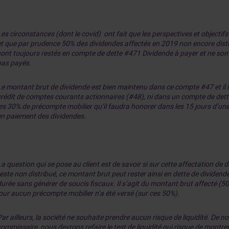
es circonstances (dont le covid) ont fait que les perspectives et objectifs
et que par prudence 50% des dividendes affectés en 2019 non encore dist
sont toujours restés en compte de dette #471 Dividende à payer et ne sont
pas payés.
Le montant brut de dividende est bien maintenu dans ce compte #47 et il n
crédit de comptes courants actionnaires (#48), ni dans un compte de dett
les 30% de précompte mobilier qu’il faudra honorer dans les 15 jours d’une
en paiement des dividendes.
a question qui se pose au client est de savoir si sur cette affectation de
reste non distribué, ce montant brut peut rester ainsi en dette de dividend
durée sans générer de soucis fiscaux.
Il s’agit du montant brut affecté (50
jour aucun précompte mobilier n’a été versé (sur ces 50%).
ar ailleurs, la société ne souhaite prendre aucun risque de liquidité. De no
commissaire, nous devrons refaire le test de liquidité qui risque de montre