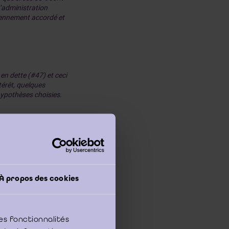
d’administration
ciennement accordé et
en dette (#47) et ceci
érêt, quelques
hypothèses choisies.
t à une quotité du
nvisagé de leur
ur l’ensemble des
À propos des cookies
est de distribution
es fonctionnalités
le délai initial