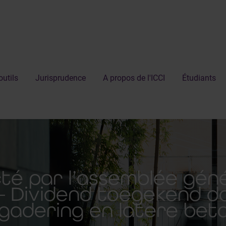
outils
Jurisprudence
A propos de l'ICCI
Étudiants
té par l’assemblée gén
– Dividend toegekend 
gadering en latere beta