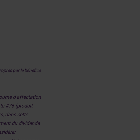
ropres par le bénéfice
ourne d’affectation
pte #76 (produit
rs, dans cette
cement du dividende
sidérer