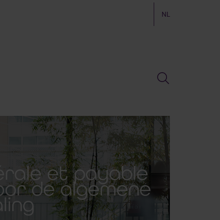
NL
érale et payable
door de algemene
ling