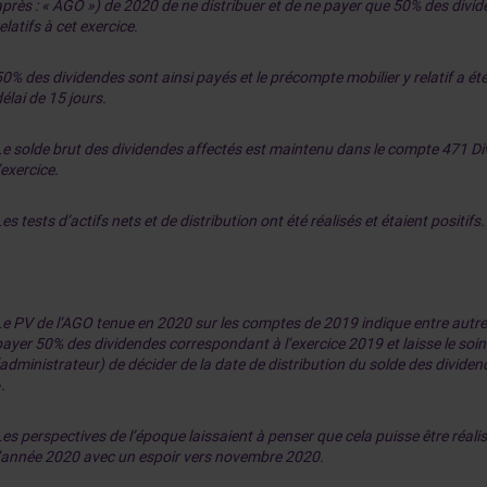
après : « AGO ») de 2020 de ne distribuer et de ne payer que 50% des divi
elatifs à cet exercice.
0% des dividendes sont ainsi payés et le précompte mobilier y relatif a ét
élai de 15 jours.
Le solde brut des dividendes affectés est maintenu dans le compte 471 D
’exercice.
es tests d’actifs nets et de distribution ont été réalisés et étaient positifs.
Le PV de l’AGO tenue en 2020 sur les comptes de 2019 indique entre autres
payer 50% des dividendes correspondant à l’exercice 2019 et laisse le soi
(administrateur) de décider de la date de distribution du solde des dividen
.
es perspectives de l’époque laissaient à penser que cela puisse être réalis
l’année 2020 avec un espoir vers novembre 2020.