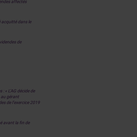
dendes affectés
é acquitté dans le
ividendes de
 : « L’AG décide de
n au gérant
des de l’exercice 2019
é avant la fin de