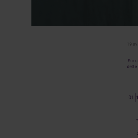
19 av
Sur u
dette