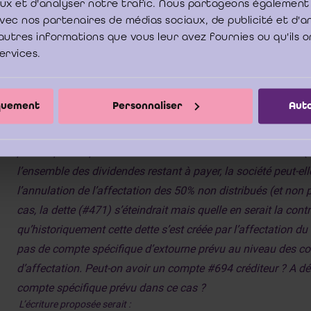
aux et d'analyser notre trafic. Nous partageons également
d’un an est passé ?
e avec nos partenaires de médias sociaux, de publicité et d'
autres informations que vous leur avez fournies ou qu'ils o
Les actionnaires restants peuvent-ils attendre sans limite à 
services.
pour percevoir ces dividendes attribués et non payés de 201
société ne doive honorer de précompte et sans compter d’inté
de dividende ?
iquement
Personnaliser
Auto
Si le constat d’une situation financière à court et moyen term
permet pas de passer favorablement le test de distribution (li
l’ensemble des dividendes restant à payer, la société peut-e
l’annulation de l’affectation des 50% non distribués (et non
cas, la dette (#471) s’éteindrait mais quelle en serait la con
qu’historiquement cette dette s’est créée par l’affectation du 
pas de compte spécifique d’extourne prévu au niveau des c
d’affectation. Peut-on avoir un compte #694 créditeur ? A défa
compte spécifique prévu dans ce cas ?
L’écriture proposée serait :