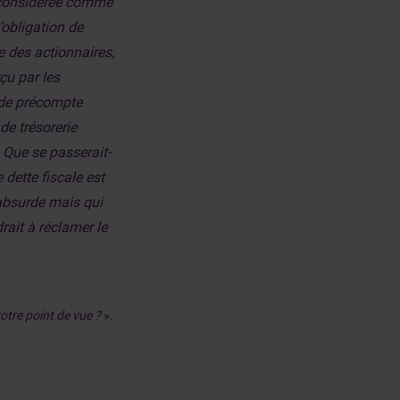
s considérée comme
’obligation de
e des actionnaires,
çu par les
 de précompte
 de trésorerie
é. Que se passerait-
 dette fiscale est
 absurde mais qui
rait à réclamer le
otre point de vue ?
».