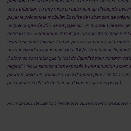
préalablement la reconnaissance d’une dette qui sera alor
une attribution ou une mise en paiement du dividende avec l
payer le précompte mobilier. Ensuite de l’abandon de créanc
un précompte de 30% serait payé sur un montant jamais per
actionnaires. Economiquement pour la société ce paiement
serait une dette fiscale. Afin de pouvoir l’honorer, cette sortie
devrait-elle alors également faire l’objet d’un test de liquidit
il alors de constater que le test de liquidité pour honorer cette
négatif ? Nous serions alors exposés à une situation assez
pourrait poser un problème. Ceci d’autant plus si le fisc viend
paiement de cette dette (sur un dividende jamais perçu).
Pourriez-vous aborder les 5 hypothèses qui se posent et en exposer v