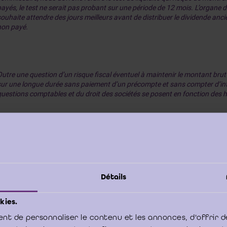
payés, le test ne serait pas probant sur une période de 12 mois. L’organe 
souhaite attendre des jours meilleurs avant de distribuer le dividende an
non payé.
Outre une question d’un risque fiscal éventuel à maintenir le montant brut 
sur une longue durée sans paiement d’un précompte et sans compter d’int
questions comptables et du droit des sociétés se posent en fonction des 
Si entre 2020 et ce jour, l’un ou l’autre actionnaire qui a droi
dividende restant à recevoir a quitté la société, peut-il être e
payer leur quotité et le précompte sans devoir le réaliser po
Détails
actionnaires ?
kies.
S’il est répondu favorablement à cette question, un nouveau t
nt de personnaliser le contenu et les annonces, d'offrir d
est-il prérequis pour ces actionnaires sortants en sachant que 