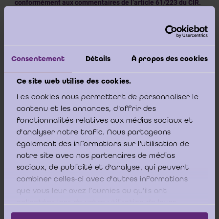
conformément aux commentaires de l’article 61/223 du CIR.
Les frais de démolition sont inclus dans les coûts de
construction du nouveau projet.
Alternative 3
Consentement
Détails
À propos des cookies
Choix de l’alternative 2 mais suite à la démolition, si la juste
Ce site web utilise des cookies.
valeur du terrain nu le valide, enregistrement d’une plus-
Les cookies nous permettent de personnaliser le
value de réévaluation sur le terrain compensant alors la
contenu et les annonces, d'offrir des
moins – value enregistrée sur les bâtiments à démolir.
fonctionnalités relatives aux médias sociaux et
d'analyser notre trafic. Nous partageons
Alternative 4
également des informations sur l'utilisation de
Procéder à une correction d'erreur et incorporer dans la
notre site avec nos partenaires de médias
valeur du terrain la valeur des bâtiments destinés à être
sociaux, de publicité et d'analyse, qui peuvent
démolis et si après démolition il est permis d'estimer la juste
combiner celles-ci avec d'autres informations
valeur du terrain nu, procéder ou non à une +/- value.
que vous leur avez fournies ou qu'ils ont
collectées lors de votre utilisation de leurs
services.