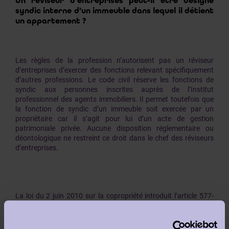
Un réviseur d’entreprises peut-il être désigné
syndic interne d’un immeuble dans lequel il détient
un appartement ?
Les règles de la profession n’autorisent pas un réviseur
d’entreprises d’exercer des fonctions relevant spécifiquement
d’autres professions. Le code civil réserve les fonctions de
syndic aux personnes inscrites auprès de l’Institut
professionnel des agents immobiliers. Il permet toutefois que
la fonction de syndic d’un immeuble soit exercée par un
propriétaire car il s’agit pour lui d’un acte de gestion
patrimoniale privée. Aucune disposition réglementaire ou
déontologique ne restreint ce droit dans le chef des réviseurs
d’entreprises.
La loi du 2 juin 2010 sur la copropriété introduit l’article 577-
8/2, en vertu duquel «
l’assemblée générale désigne
annuellement un commissaire aux comptes, copropriétaire ou
non, dont les obligations et les compétences sont déterminées