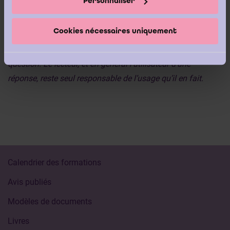
Personnaliser
extra-contractuelle, pour l’éventuel dommage qui pourrait
résulter d’erreurs de fait ou de droit commises dans le
Cookies nécessaires uniquement
cadre des réponses et informations données. La réponse
est uniquement reprise dans la langue de l’auteur de la
question. Le lecteur, et en général l’utilisateur d’une
réponse, reste seul responsable de l’usage qu’il en fait.
Calendrier des formations
Avis publiés
Modèles de documents
Livres