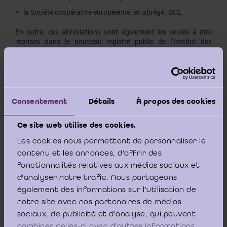
la Société coopérative européenne, en abrégé : SCE.
En outre, ces abréviations sont également les seules à être
reprises dans le nouveau registre public de l’Institut des
Réviseurs d’Entreprises (IRE).
En ce qui concerne les sociétés civiles ayant adopté la forme de
Consentement
Détails
À propos des cookies
société commerciale, il résulte du libellé de l’article 78 du Code
des sociétés que les mots « société civile à forme
Ce site web utilise des cookies.
commerciale » doivent être reproduits lisiblement et placés
immédiatement avant ou après le nom de la société. La version
Les cookies nous permettent de personnaliser le
néerlandophone prévoit « leesbaar geschreven ». Il en résulte
contenu et les annonces, d'offrir des
qu’aucune abréviation n’est prévue ni permise.
fonctionnalités relatives aux médias sociaux et
d'analyser notre trafic. Nous partageons
également des informations sur l'utilisation de
notre site avec nos partenaires de médias
Il est vrai que des considérations pratiques peuvent parfois
sociaux, de publicité et d'analyse, qui peuvent
expliquer le recours à des abréviations; même si elles sont
claires, ce qui n’est pas toujours le cas, cela ne signifie pas pour
combiner celles-ci avec d'autres informations