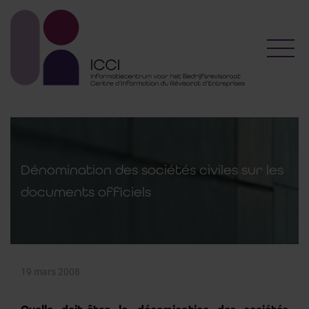
Toggl
Dénomination des sociétés civiles sur les
documents officiels
19 mars 2008