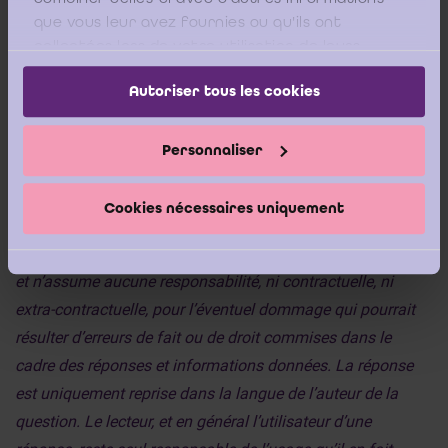
autant qu’elles soient conformes aux exigences du Code des
que vous leur avez fournies ou qu'ils ont
sociétés.
collectées lors de votre utilisation de leurs
services.
Autoriser tous les cookies
______________________________
Personnaliser
Disclaimer : Bien que le Centre d’Information du Révisorat
d’Entreprises (ICCI) s’entoure des compétences voulues et
Cookies nécessaires uniquement
traite les questions reçues avec toute la rigueur possible, il
ne donne aucune garantie quant aux réponses qu’il formule
et n’assume aucune responsabilité, ni contractuelle, ni
extra-contractuelle, pour l’éventuel dommage qui pourrait
résulter d’erreurs de fait ou de droit commises dans le
cadre des réponses et informations données. La réponse
est uniquement reprise dans la langue de l’auteur de la
question. Le lecteur, et en général l’utilisateur d’une