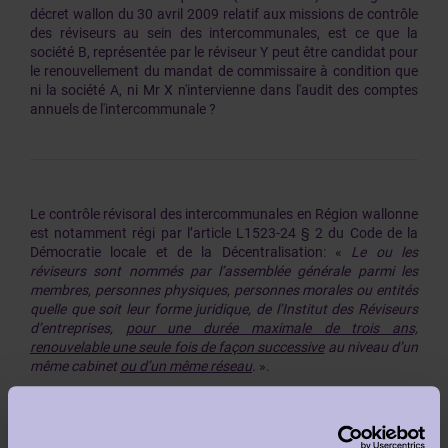
décret wallon du 30 avril 2009 relatif aux missions de contrôle
des réviseurs au sein des intercommunales, est ce que la
société B, représentée par le réviseur Y peut être candidat pour
le renouvellement du mandat de commissaire à condition que
ni la société A, ni Mr X n'intervienne dans l'audit des comptes
annuels de l'intercommunale ?
Le contrôle révisoral des intercommunales en Région wallonne
est notamment régi par l’article L1523-24 § 2 du Code de la
Démocratie locale et de la Décentralisation: «
Le ou les
réviseurs sont nommés par l’assemblée générale parmi les
membres, personnes physiques, personnes morales ou entités
quelle que soit leur forme juridique, de l’Institut des Réviseurs
d’entreprises,
pour une durée maximale de trois ans,
renouvelable une seule fois de façon successive
au niveau d’un
même cabinet
ou d’un même réseau
.
».