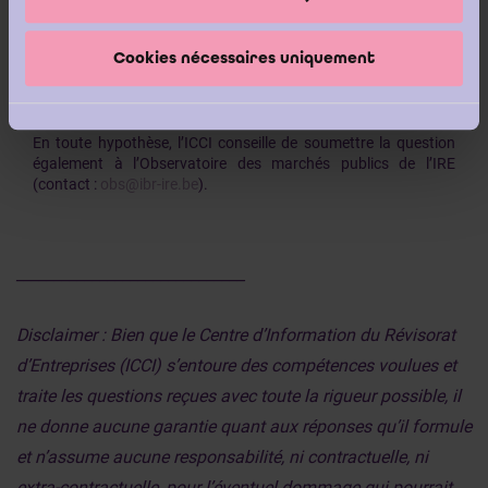
d’être candidat à la succession du mandat de commissaire
dans l’intercommunale en question.
Cookies nécessaires uniquement
En toute hypothèse, l’ICCI conseille de soumettre la question
également à l’Observatoire des marchés publics de l’IRE
(contact :
obs@ibr-ire.be
).
______________________________
Disclaimer : Bien que le Centre d’Information du Révisorat
d’Entreprises (ICCI) s’entoure des compétences voulues et
traite les questions reçues avec toute la rigueur possible, il
ne donne aucune garantie quant aux réponses qu’il formule
et n’assume aucune responsabilité, ni contractuelle, ni
extra-contractuelle, pour l’éventuel dommage qui pourrait