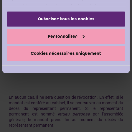
collectées lors de votre utilisation de leurs
services.
Autoriser tous les cookies
Il résulte de ce texte que si le représentant permanent du
cabinet de révision n’a pas été « nommé » par l’assemblée
générale, le mandat se poursuivra lors du décès du
Personnaliser
représentant permanent et le cabinet nommera un nouveau
représentant permanent. En revanche, si le représentant
permanent a été nommé par l’assemblée générale, le mandat
sera considéré comme ayant été donné
intuitu personae
et
Cookies nécessaires uniquement
l’assemblée générale devra nommer un nouveau commissaire,
le cas échéant, après la procédure de consultation du conseil
d’entreprise.
En aucun cas, il ne sera question de révocation. En effet, si le
mandat est conféré au cabinet, il se poursuivra au moment du
décès du représentant permanent. Si le représentant
permanent est nommé
intuitu personae
par l’assemblée
générale, le mandat prend fin au moment du décès du
représentant permanent.