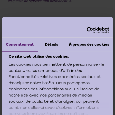
en qualité de représentant permanent. ».
Une autre formulation pourrait éventuellement être interprétée
comme une nomination intuitu personae. La nomination d’un
représentant permanent risque d’être considérée comme
intuitu personae, si la formulation est par exemple libellée
Consentement
Détails
À propos des cookies
comme suit: « La société nomme comme commissaire la
société de révision..., représentée par monsieur/madame ... ».
Ce site web utilise des cookies.
Les cookies nous permettent de personnaliser le
contenu et les annonces, d'offrir des
Par dérogation au principe général, l’assemblée générale qui
fonctionnalités relatives aux médias sociaux et
confie la mission de commissaire à une société de révision peut
d'analyser notre trafic. Nous partageons
en effet explicitement décider qu’elle ne procède à cette
nomination qu’en considération de la désignation intuitu
également des informations sur l'utilisation de
personae de telle personne physique comme représentant
notre site avec nos partenaires de médias
permanent. Celui-ci ne pourra alors être remplacé que par
sociaux, de publicité et d'analyse, qui peuvent
décision de l’assemblée générale, le cas échéant, après accord
combiner celles-ci avec d'autres informations
du conseil d’entreprise. »
que vous leur avez fournies ou qu'ils ont