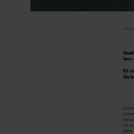
4 fév
Quel
leur
Et c
Qu’e
Confo
commi
travai
23 oc
plein