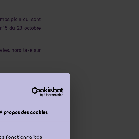
emps-plein qui sont
l n°5 du 23 octobre
lles, hors taxe sur
À propos des cookies
ur base volontaire.
es fonctionnalités