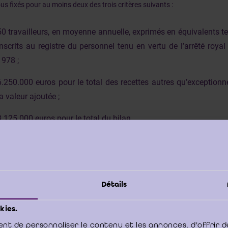
us fixés pour au moins deux des trois critères suivants :
50 travailleurs, en moyenne annuelle, exprimés en équivalents t
inscrits au registre du personnel tenu en vertu de l’arrêté roya
1978 ;
6.250.000 euros pour le total des recettes autres qu’exceptionne
la valeur ajoutée ;
3.125.000 euros pour le total du bilan.
itères repris ci-dessus définissent les très grandes ASBL.
Détails
etites et les grandes ASBL peuvent néanmoins nommer un commissaire s
kies.
nt de personnaliser le contenu et les annonces, d'offrir d