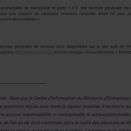
t souhaitable de mentionner le point 1.4.3. des Normes générales de 
itue une mission de caractère révisoral, l’examen limité ne peut 
fication des comptes.
».
ormes générales de révision sont disponibles sur le site web de l’In
reprises
http://www.ibr-ire.be
, sous la rubrique « Documentation – Norme
_______________________
mer : Bien que le Centre d’Information du Révisorat d’Entreprise
les questions reçues avec toute la rigueur possible, il ne donne 
e aucune responsabilité, ni contractuelle, ni extra-contractuelle
rs de fait ou de droit commises dans le cadre des réponses et 
dans la langue de l’auteur de la question. Le lecteur, et en général