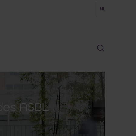
NL
des ASBL