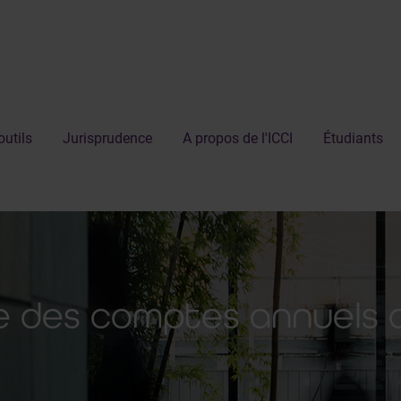
outils
Jurisprudence
A propos de l'ICCI
Étudiants
e des comptes annuels 