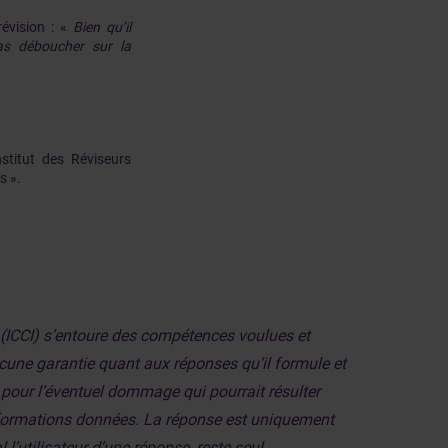
révision : «
Bien qu’il
pas déboucher sur la
stitut des Réviseurs
s ».
s (ICCI) s’entoure des compétences voulues et
aucune garantie quant aux réponses qu’il formule et
, pour l’éventuel dommage qui pourrait résulter
informations données. La réponse est uniquement
 l’utilisateur d’une réponse, reste seul