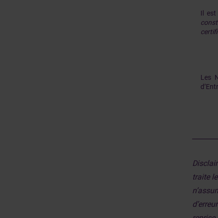
Il es
const
certi
Les N
d’Ent
_______
Disclai
traite 
n’assum
d’erreu
reprise 