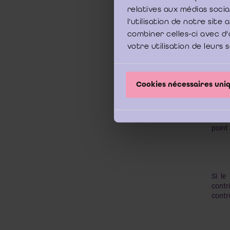
relatives aux médias soci
l'utilisation de notre sit
La du
été n
combiner celles-ci avec d'
commis
votre utilisation de leurs 
du 27
lucra
contra
Cookies nécessaires un
Le ré
point 
Si le
contr
contr