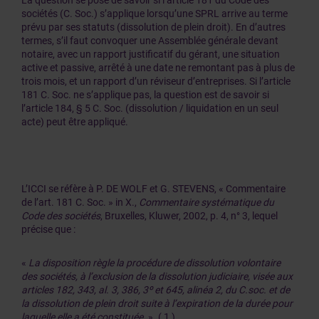
La question se pose de savoir si l’article 181 du Code des
sociétés (C. Soc.) s’applique lorsqu’une SPRL arrive au terme
prévu par ses statuts (dissolution de plein droit). En d’autres
termes, s’il faut convoquer une Assemblée générale devant
notaire, avec un rapport justificatif du gérant, une situation
active et passive, arrêté à une date ne remontant pas à plus de
trois mois, et un rapport d’un réviseur d’entreprises. Si l’article
181 C. Soc. ne s’applique pas, la question est de savoir si
l’article 184, § 5 C. Soc. (dissolution / liquidation en un seul
acte) peut être appliqué.
L’ICCI se réfère à P. DE WOLF et G. STEVENS, « Commentaire
de l’art. 181 C. Soc. » in X.,
Commentaire systématique du
Code des sociétés
, Bruxelles, Kluwer, 2002, p. 4, n° 3, lequel
précise que :
«
La disposition règle la procédure de dissolution volontaire
des sociétés, à l’exclusion de la dissolution judiciaire, visée aux
articles 182, 343, al. 3, 386, 3º et 645, alinéa 2, du C.soc. et de
la dissolution de plein droit suite à l’expiration de la durée pour
laquelle elle a été constituée.
». ( 1 )