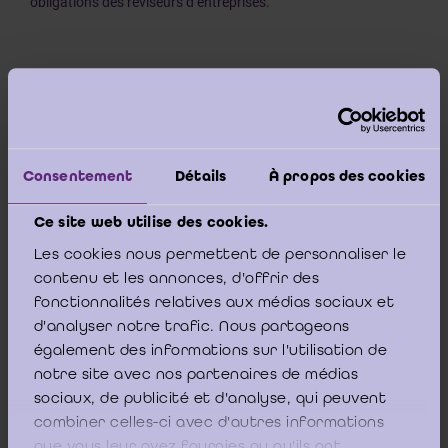
obligations des réviseurs d’entreprises.
L’ICCI relève ensuite que la rémunération de la SPRL Y
Corporate Finance
prévoit un
success fee
. Les normes de l’IRE
relatives à certains aspects liés à l’indépendance du
commissaire en son paragraphe 5.2.1. interdisent la pratique
des rémunérations subordonnées tant pour le réseau du
Consentement
Détails
À propos des cookies
commissaire que pour les entreprises liées à la société où le
mandat de commissaire est exercé.
Ce site web utilise des cookies.
Les cookies nous permettent de personnaliser le
contenu et les annonces, d'offrir des
fonctionnalités relatives aux médias sociaux et
Enfin l’ICCI considère qu’il pourrait y avoir atteinte à
l’indépendance d’apparence telle que décrite au paragraphe 3
d'analyser notre trafic. Nous partageons
des normes citées ci-dessous.
également des informations sur l'utilisation de
notre site avec nos partenaires de médias
sociaux, de publicité et d'analyse, qui peuvent
combiner celles-ci avec d'autres informations
En plus, concernant le mandat de commissaire, l’ICCI estime
que vous leur avez fournies ou qu'ils ont