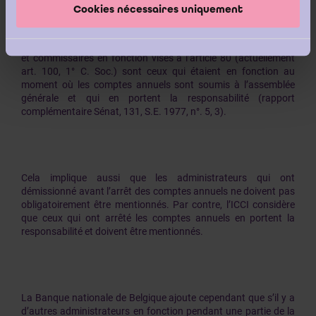
Dans le document visé à l’article 100, 1° du Code des sociétés,
Cookies nécessaires uniquement
les nouveaux administrateurs, même s’ils ont été nommés
après la date de clôture de l’exercice, doivent être mentionnés.
En effet, selon les travaux parlementaires les administrateurs
et commissaires en fonction visés à l’article 80 (actuellement
art. 100, 1° C. Soc.) sont ceux qui étaient en fonction au
moment où les comptes annuels sont soumis à l’assemblée
générale et qui en portent la responsabilité (rapport
complémentaire Sénat, 131, S.E. 1977, n°. 5, 3).
Cela implique aussi que les administrateurs qui ont
démissionné avant l’arrêt des comptes annuels ne doivent pas
obligatoirement être mentionnés. Par contre, l’ICCI considère
que ceux qui ont arrêté les comptes annuels en portent la
responsabilité et doivent être mentionnés.
La Banque nationale de Belgique ajoute cependant que s’il y a
d’autres administrateurs en fonction pendant une partie de la