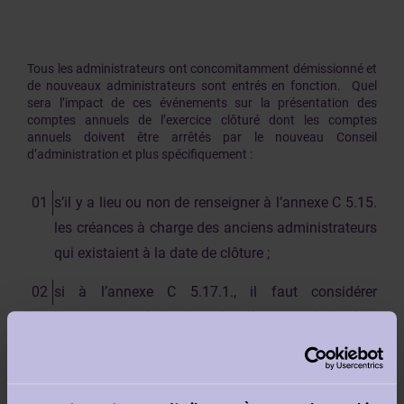
Tous les administrateurs ont concomitamment démissionné et
de nouveaux administrateurs sont entrés en fonction. Quel
sera l’impact de ces événements sur la présentation des
comptes annuels de l’exercice clôturé dont les comptes
annuels doivent être arrêtés par le nouveau Conseil
d’administration et plus spécifiquement :
s’il y a lieu ou non de renseigner à l’annexe C 5.15.
les créances à charge des anciens administrateurs
qui existaient à la date de clôture ;
si à l’annexe C 5.17.1., il faut considérer
l’actionnariat à la date de clôture ou à la date
d’arrêt des comptes annuels ?