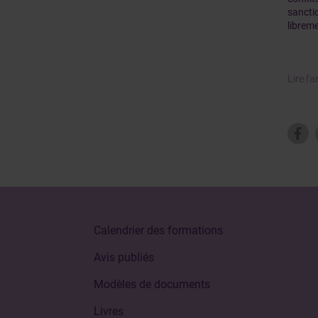
sanctio
librem
Lire l'a
Calendrier des formations
Avis publiés
Modèles de documents
Livres