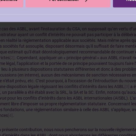
istrateur était de nature patrimoniale. Plus tard la même année, l’interdic
 fut abolie pour les sociétés non cotées. Depuis lors, le nouveau Code des
ations
[1]
a réintroduit cette interdiction de délibération et de vote.
 cas des ASBL, avant l’instauration du CSA, on supposait qu’en vertu d’un
istrateur ayant un conflit d'intérêts ne pouvait pas participer à la délibéra
 en réalité la règlementation applicable aux sociétés. Mais même après q
s sociétés fut assouplie, disposant désormais qu'il suffisait de faire mentio
tique estimait qu'il était déontologiquement recommandable de continuer d
rictes
[2]
. Cependant, appliquer un « principe général » aux ASBL n’avait rie
me légal, l’application et la portée de ce principe pouvaient toujours faire 
lieu à plusieurs dispositions statutaires différentes et donc à des problè
scussions (en interne), aucun des mécanismes de sanction nécessaires en
e n’était prévu, etc. C’est pourquoi, à l’occasion de l’introduction du nouv
ne disposition légale régissant les conflits d’intérêts dans les ASBL
[3]
a é
, un parallèle a été établi avec la SRL, la SA et la SC. Enfin, notons qu’au
vue pour les conflits d’intérêts dans les ASBL internationales (AISBL). L’a
ent libre d’imposer sa propre règlementation statutaire. Concernant les c
s fondations, une règlementation similaire à celle des ASBL s’applique, av
ences
[4]
.
a présente contribution, nous nous pencherons sur la nouvelle règlementa
s d’intérêts dans les ASBL, dont nous aborderons les différentes conditions