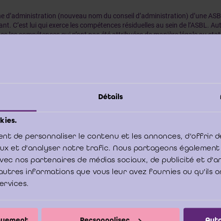
ne d’administration (nouveau nom du conseil d’administration) d’une ASB
nt. C’est lui qui exerce les compétences résiduelles au sein de l’ASBL. Aut
es les compétences qui n’ont pas été attribuées de manière légale ou stat
e. L’organe d'administration administre et représente l’ASBL et, à ce titre
antes.
configuration peut empêcher que l’organe d'administration de l’ASBL doiv
ision contraire aux intérêts d’un ou plusieurs administrateurs. Un cas de 
d’une ASBL qui souhaite conclure un contrat de bail pour un immeuble ave
Détails
priétaire dudit immeuble. La question qui peut alors se poser est la suivan
é peut-il prendre part aux délibérations et au vote concernant cette décis
kies.
nt de personnaliser le contenu et les annonces, d'offrir d
ant, cette situation n’était couverte par aucun régime légal en ce qui co
 en revanche le cas pour les sociétés.
aux et d'analyser notre trafic. Nous partageons également
e avec nos partenaires de médias sociaux, de publicité et d'
ui concerne les sociétés, une règlementation sur les conflits d’intérêts a 
autres informations que vous leur avez fournies ou qu'ils o
Cette règlementation a fait l’objet de plusieurs remaniements fondamenta
services.
nières décennies. En 1991, par exemple, elle a été étendue de manière à i
trateurs de prendre part aux délibérations et au vote concernant des aff
ient un intérêt personnel direct ou indirect. Cette interdiction allait très loi
ntation fut assouplie en 1995. Elle ne s’appliquait alors que si l’intérêt di
iquement
Personnaliser
Auto