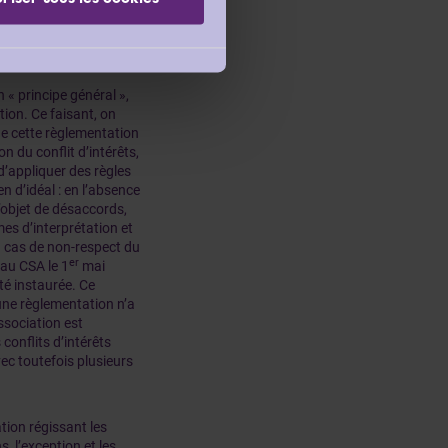
tion de délibération et
 sociétés et des
 « principe général »,
tion. Ce faisant, on
ue cette règlementation
n du conflit d’intérêts,
’appliquer des règles
n d’idéal : en l’absence
l’objet de désaccords,
mes d’interprétation et
 cas de non-respect du
er
eau CSA le 1
mai
té instaurée. Ce
cune règlementation n’a
ssociation est
onflits d’intérêts
ec toutefois plusieurs
tion régissant les
, l’exception et les