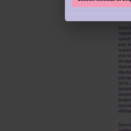
l’admin
de vote
associ
Dans le
l’admin
suivait
pour le
la pra
plus st
de régi
donner 
des di
princip
2019, u
faisant
été pré
évidemm
dans le
différ
Dans l
conflit