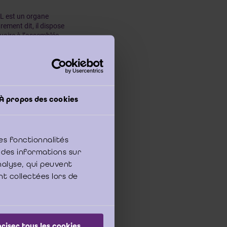
L est un organe
rement dit, il dispose
uaire à l’assemblée
, prend des décisions
e ou souhaite prendre
figure classique est
c un administrateur qui
À propos des cookies
te : l’administrateur
ion au sein de l’ASBL ?
es fonctionnalités
ncernait les ASBL.
 des informations sur
analyse, qui peuvent
été mise en place dès
nt collectées lors de
ux, surtout au cours
nterdire aux
aires dans lesquelles
n, c’est pourquoi la
rect ou indirect de
riser tous les cookies