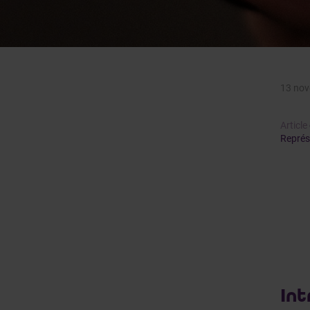
13 nov
Article
Représ
Int