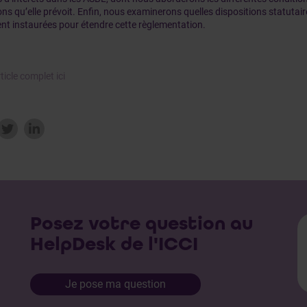
ns qu’elle prévoit. Enfin, nous examinerons quelles dispositions statutai
ent instaurées pour étendre cette règlementation.
rticle complet ici
Posez votre question au
HelpDesk de l'ICCI
Je pose ma question