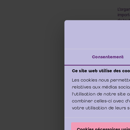
L’orga
importa
de tout
général
import
Cette 
une déc
celui 
Consentement
est pro
concern
Ce site web utilise des coo
Les cookies nous permette
Auparav
C’était
relatives aux médias soci
l'utilisation de notre sit
En ce q
combiner celles-ci avec d'
1873. 
votre utilisation de leurs 
des der
adminis
ils ava
règleme
Cookies nécessaires un