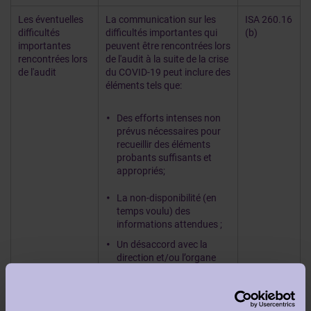
Les éventuelles
La communication sur les
ISA 260.16
difficultés
difficultés importantes qui
(b)
importantes
peuvent être rencontrées lors
rencontrées lors
de l'audit à la suite de la crise
de l'audit
du COVID-19 peut inclure des
éléments tels que:
Des efforts intenses non
prévus nécessaires pour
recueillir des éléments
probants suffisants et
appropriés;
La non-disponibilité (en
temps voulu) des
informations attendues ;
Un désaccord avec la
direction et/ou l’organe
d’administration;
Un retard important
attribuables à la direction,