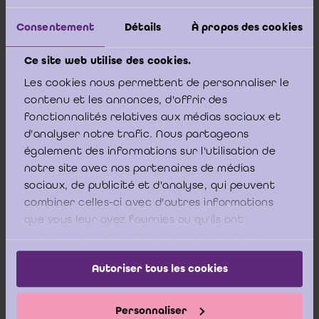
l’indisponibilité du
personnel de l’entité ou la
Consentement
Détails
À propos des cookies
réticence de la direction à
fournir les informations
Ce site web utilise des cookies.
dont le commissaire a
besoin pour la mise en
Les cookies nous permettent de personnaliser le
œuvre des procédures
contenu et les annonces, d'offrir des
d’audit;
fonctionnalités relatives aux médias sociaux et
Des restrictions imposées
d'analyser notre trafic. Nous partageons
au commissaire par la
direction;
également des informations sur l'utilisation de
notre site avec nos partenaires de médias
La réticence de la direction
à procéder à l’évaluation
sociaux, de publicité et d'analyse, qui peuvent
de la capacité de l'entité à
combiner celles-ci avec d'autres informations
poursuivre son activité ou
que vous leur avez fournies ou qu'ils ont
à étendre cette évaluation,
collectées lors de votre utilisation de leurs
lorsque cela lui est
demandé.
services.
Autoriser tous les cookies
Impact sur le
Dans le cadre de son analyse
ISA 315
contrôle interne
des risques, le commissaire
Personnaliser