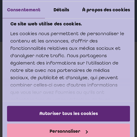
Sprekers
Consentement
Détails
À propos des cookies
VAN HAVERMAET Tom
Ce site web utilise des cookies.
Les cookies nous permettent de personnaliser le
contenu et les annonces, d'offrir des
fonctionnalités relatives aux médias sociaux et
d'analyser notre trafic. Nous partageons
Meer info
également des informations sur l'utilisation de
notre site avec nos partenaires de médias
sociaux, de publicité et d'analyse, qui peuvent
Dit webinar legt kort uit wat de IFRS-normen zijn en in
combiner celles-ci avec d'autres informations
welke gevallen u de IFRS-normen in België kunt of moet
que vous leur avez fournies ou qu'ils ont
gebruiken. Vervolgens bekijken we de belangrijkste
collectées lors de votre utilisation de leurs
verschillen tussen de Belgische boekhoudnormen (Belgian
services.
Autoriser tous les cookies
GAAP) en de IFRS-normen. Daarnaast onderzoeken we ook
de verschillende componenten van de IFRS-jaarrekening en
hun presentatie/structuur. Ten slotte bekijken we kort hoe
Personnaliser