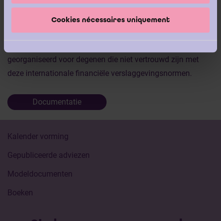
een omzetting van Belgian GAAP naar IFRS-normen
doorgaans verloopt.
Cookies nécessaires uniquement
Dit is een
basiswebinar
over de IFRS-normen, speciaal
georganiseerd voor degenen die niet vertrouwd zijn met
deze internationale financiële verslaggevingsnormen.
Documentatie
Kalender vorming
Gepubliceerde adviezen
Modeldocumenten
Boeken