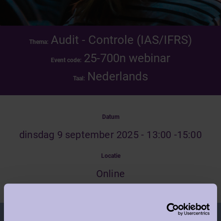
Audit - Controle (IAS/IFRS)
Thema:
25-700n webinar
Event code:
Nederlands
Taal:
Datum
dinsdag 9 september 2025 - 13:00 -15:00
Locatie
Online