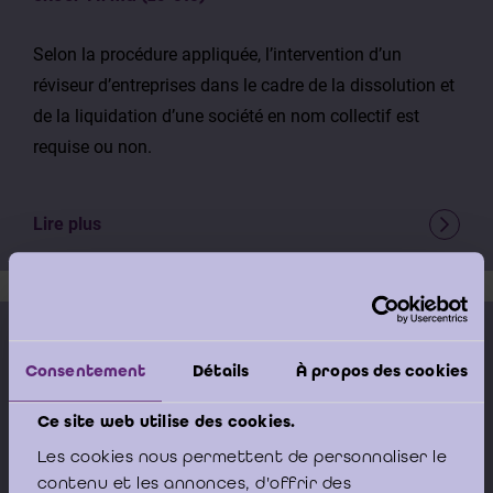
Selon la procédure appliquée, l’intervention d’un
réviseur d’entreprises dans le cadre de la dissolution et
de la liquidation d’une société en nom collectif est
requise ou non.
Lire plus
15 juin 2026
Consentement
Détails
À propos des cookies
Traitement comptable d’une opération assimilée à
une fusion (fusion entre sociétés sœurs) /
Ce site web utilise des cookies.
Boekhoudkundige verwerking van een met een
Les cookies nous permettent de personnaliser le
fusie gelijkgestelde verrichting (zusterfusie) (26-
contenu et les annonces, d'offrir des