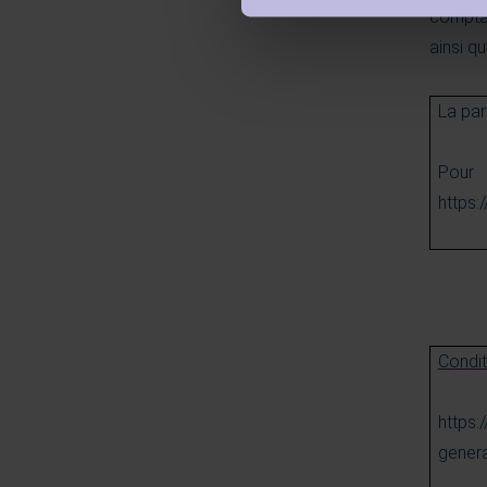
comptab
ainsi q
La par
Pour
https:
Condit
https:
genera