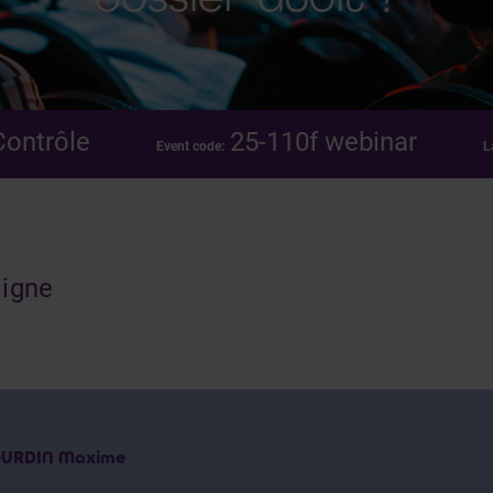
Contrôle
25-110f webinar
Event code:
L
ligne
URDIN Maxime