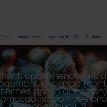
outils
Jurisprudence
A propos de l'ICCI
Étudiants
Webinar
mment appréhender et d
nagement override (con
nternes par la direction
comptabilisation des pro
dossier audit ?