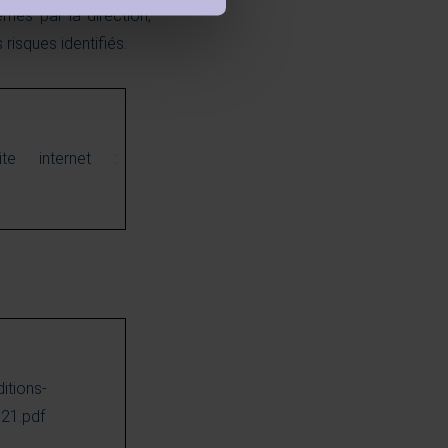
nes par la direction,
risques identifiés.
te internet :
itions-
021.pdf