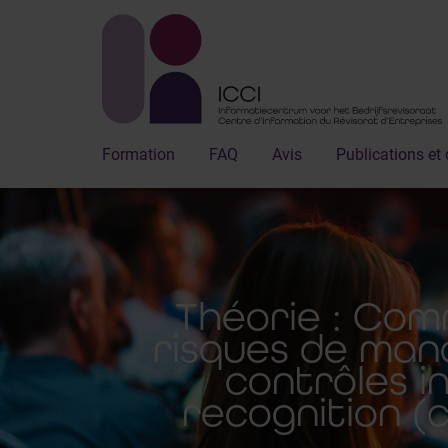
Formation
FAQ
Avis
Publications et 
Théorie : Co
risques de ma
contrôles i
recognition (