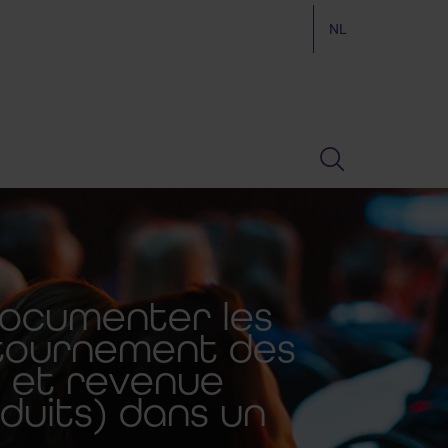
NL
ocumenter les
tournement des
) et revenue
duits) dans un