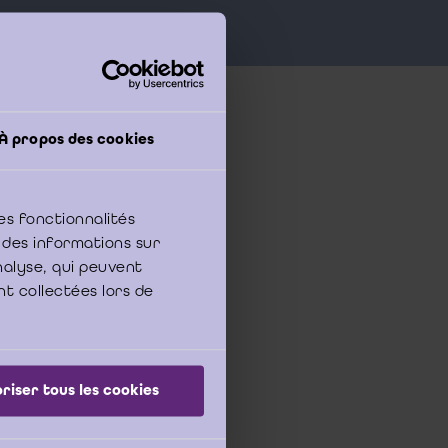
À propos des cookies
rnement des contrôles
es fonctionnalités
eur doit spécifiquement
 des informations sur
’aurait pas retenu de
analyse, qui peuvent
nt collectées lors de
(« revenue recognition
e risques d’anomalies
riser tous les cookies
attention particulière
es risques liés à la