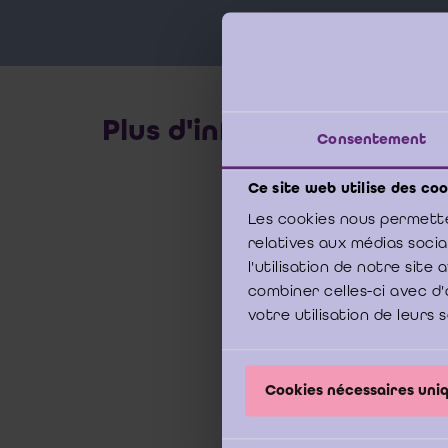
Plus d'infos
Consentement
Ce site web utilise des coo
En vert
Les cookies nous permette
par la d
relatives aux médias soci
documen
l'utilisation de notre sit
combiner celles-ci avec d'
présomp
votre utilisation de leurs 
»)
et co
signific
Cookies nécessaires un
Ce webi
sera ég