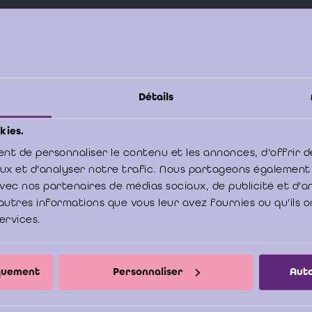
Détails
kies.
u de la norme ISA 240, le risque de fraude résultant de contou
nt de personnaliser le contenu et les annonces, d'offrir d
irection doit faire l’objet d’une attention particulière, et l’audit
aux et d'analyser notre trafic. Nous partageons également
ter dans son dossier de travail la raison pour laquelle il n
e avec nos partenaires de médias sociaux, de publicité et d'
autres informations que vous leur avez fournies ou qu'ils o
tion de risque de fraude dans la comptabilisation des produits
services.
nsidéré la comptabilisation des produits comme un domaine d
atives.
iquement
Personnaliser
Auto
naire abordera les aspects théoriques de la norme ISA 240. Une 
alement accordée à l’identification et à la documentation d