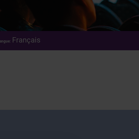
Français
angue: