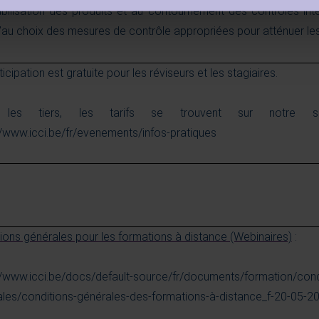
ilisation des produits et au contournement des contrôles inter
u’au choix des mesures de contrôle appropriées pour atténuer les 
ticipation est gratuite pour les réviseurs et les stagiaires.
 les tiers, les tarifs se trouvent sur notre si
//www.icci.be/fr/evenements/infos-pratiques
ions générales pour les formations à distance (Webinaires)
:
//www.icci.be/docs/default-source/fr/documents/formation/cond
les/conditions-générales-des-formations-à-distance_f-20-05-2